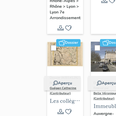
Rhône-Alpes
>
Rhône
>
Lyon
>
Lyon 7e
Arrondissement
Dossier
Dos
Dossier IA00141292 |
Aperçu
Aperçu
Réalisé par
Dossier IA6900
Guégan Catherine
Réalisé par
(Contributeur)
Belle Véroniqu
(Contributeur)
Les collèges
Immeubl
jésuites
du secte
Auvergne-
d'Ancien