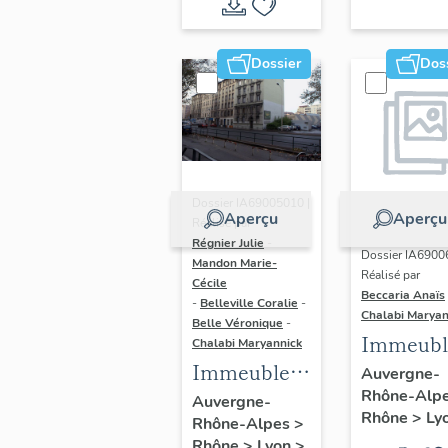
du vitrail
ancien de
Dossier
Dos
Rhône-
Alpes
(corpus
vitrearum)
Dossier IA69005010 |
Aperçu
Aperçu
Réalisé par
Régnier Julie
-
Dossier IA6900
Mandon Marie-
Réalisé par
Cécile
Beccaria Anaïs
-
Belleville Coralie
-
Chalabi Maryan
Belle Véronique
-
Immeubl
Chalabi Maryannick
Immeubles
des Ann
Auvergne-
Rhône-Alp
du secteur
Trente de
Auvergne-
Rhône
>
Ly
Rhône-Alpes
>
d'étude La
rive gau
Rhône
>
Lyon
>