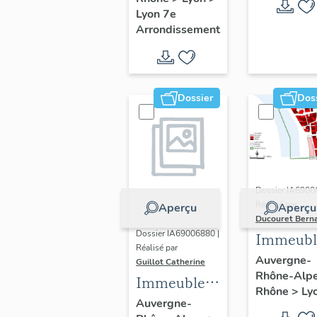
Guillotière
Lyon 7e
Arrondissement
Dossier
Dos
Dossier IA6900
Réalisé par
Aperçu
Aperçu
Ducouret Bern
Dossier IA69006880 |
Immeubl
Réalisé par
du quarti
Auvergne-
Guillot Catherine
Rhône-Alp
Saint-Niz
Immeubles,
Rhône
>
Ly
maisons
Auvergne-