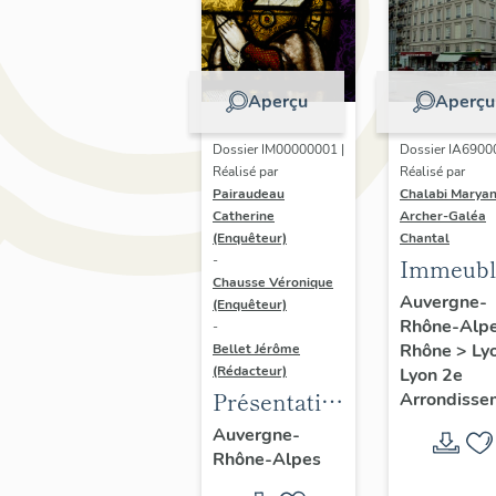
Aperçu
Aperçu
Dossier IM00000001 |
Dossier IA6900
Réalisé par
Réalisé par
Pairaudeau
Chalabi Maryan
Catherine
Archer-Galéa
(Enquêteur)
Chantal
-
Immeubl
Chausse Véronique
Auvergne-
(Enquêteur)
Rhône-Alp
-
Rhône
>
Ly
Bellet Jérôme
(Rédacteur)
Lyon 2e
Présentation
Arrondisse
de
Auvergne-
Rhône-Alpes
l'opération
d'inventaire