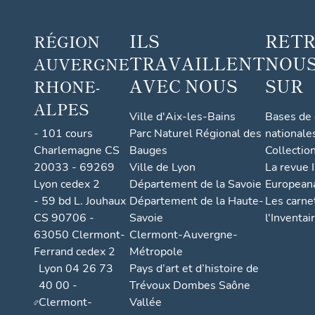
ILS
RET
RÉGION
TRAVAILLENT
NOUS
AUVERGNE
AVEC NOUS
SUR
RHONE-
ALPES
Ville d'Aix-les-Bains
Bases de
- 101 cours
Parc Naturel Régional des
nationale
Charlemagne CS
Bauges
Collectio
20033 - 69269
Ville de Lyon
La revue I
Lyon cedex 2
Département de la Savoie
European
- 59 bd L. Jouhaux
Département de la Haute-
Les carne
CS 90706 -
Savoie
l'Inventai
63050 Clermont-
Clermont-Auvergne-
Ferrand cedex 2
Métropole
Lyon 04 26 73
Pays d’art et d’histoire de
40 00 -
Trévoux Dombes Saône
Clermont-
Vallée