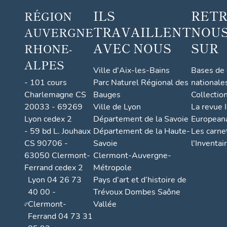
ILS
RET
RÉGION
TRAVAILLENT
NOUS
AUVERGNE
AVEC NOUS
SUR
RHONE-
ALPES
Ville d'Aix-les-Bains
Bases de
- 101 cours
Parc Naturel Régional des
nationale
Charlemagne CS
Bauges
Collectio
20033 - 69269
Ville de Lyon
La revue I
Lyon cedex 2
Département de la Savoie
European
- 59 bd L. Jouhaux
Département de la Haute-
Les carne
CS 90706 -
Savoie
l'Inventai
63050 Clermont-
Clermont-Auvergne-
Ferrand cedex 2
Métropole
Lyon 04 26 73
Pays d’art et d’histoire de
40 00 -
Trévoux Dombes Saône
Clermont-
Vallée
Ferrand 04 73 31