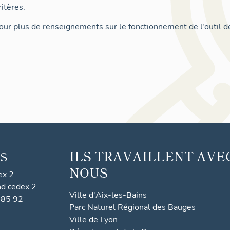
itères.
ur plus de renseignements sur le fonctionnement de l'outil d
ILS TRAVAILLENT AVE
S
NOUS
ex 2
nd cedex 2
Ville d'Aix-les-Bains
 85 92
Parc Naturel Régional des Bauges
Ville de Lyon