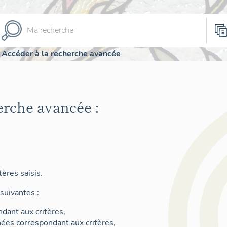
Accéder à la recherche avancée
erche avancée :
ères saisis.
suivantes :
dant aux critères,
nées correspondant aux critères,