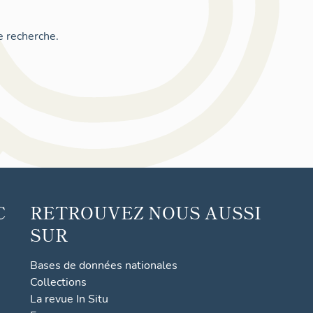
e recherche.
C
RETROUVEZ NOUS AUSSI
SUR
Bases de données nationales
Collections
La revue In Situ