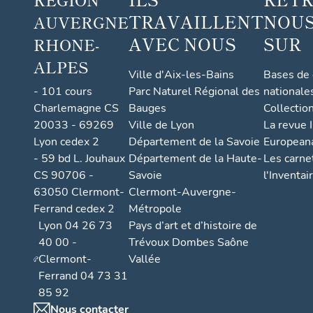
TRAVAILLENT
NOUS
AUVERGNE
AVEC NOUS
SUR
RHONE-
ALPES
Ville d'Aix-les-Bains
Bases de
- 101 cours
Parc Naturel Régional des
nationale
Charlemagne CS
Bauges
Collectio
20033 - 69269
Ville de Lyon
La revue I
Lyon cedex 2
Département de la Savoie
European
- 59 bd L. Jouhaux
Département de la Haute-
Les carne
CS 90706 -
Savoie
l'Inventai
63050 Clermont-
Clermont-Auvergne-
Ferrand cedex 2
Métropole
Lyon 04 26 73
Pays d’art et d’histoire de
40 00 -
Trévoux Dombes Saône
Clermont-
Vallée
Ferrand 04 73 31
85 92
Nous contacter