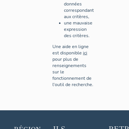
données
correspondant
aux critères,
une mauvaise
expression
des critères.
Une aide en ligne
est disponible
ici
pour plus de
renseignements
sur le
fonctionnement de
l'outil de recherche.
ILS
RET
RÉGION