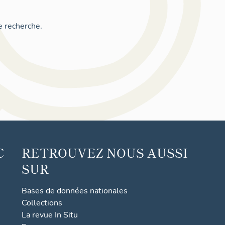
e recherche.
C
RETROUVEZ NOUS AUSSI
SUR
Bases de données nationales
Collections
La revue In Situ