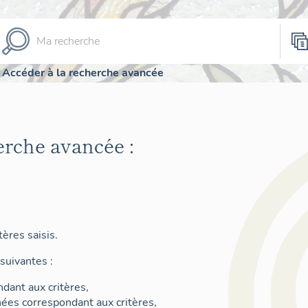
Accéder à la recherche avancée
erche avancée :
ères saisis.
suivantes :
dant aux critères,
nées correspondant aux critères,