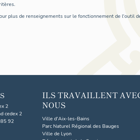
itères.
ur plus de renseignements sur le fonctionnement de l'outil d
ILS TRAVAILLENT AVE
S
NOUS
ex 2
nd cedex 2
Ville d'Aix-les-Bains
 85 92
Parc Naturel Régional des Bauges
Ville de Lyon