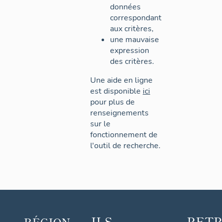
données
correspondant
aux critères,
une mauvaise
expression
des critères.
Une aide en ligne
est disponible
ici
pour plus de
renseignements
sur le
fonctionnement de
l'outil de recherche.
ILS
RET
RÉGION