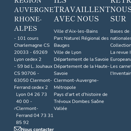
TRAVAILLENT
NOUS
AUVERGNE
AVEC NOUS
SUR
RHONE-
ALPES
Ville d'Aix-les-Bains
Bases de
- 101 cours
Parc Naturel Régional des
nationale
Charlemagne CS
Bauges
Collectio
20033 - 69269
Ville de Lyon
La revue I
Lyon cedex 2
Département de la Savoie
European
- 59 bd L. Jouhaux
Département de la Haute-
Les carne
CS 90706 -
Savoie
l'Inventai
63050 Clermont-
Clermont-Auvergne-
Ferrand cedex 2
Métropole
Lyon 04 26 73
Pays d’art et d’histoire de
40 00 -
Trévoux Dombes Saône
Clermont-
Vallée
Ferrand 04 73 31
85 92
Nous contacter