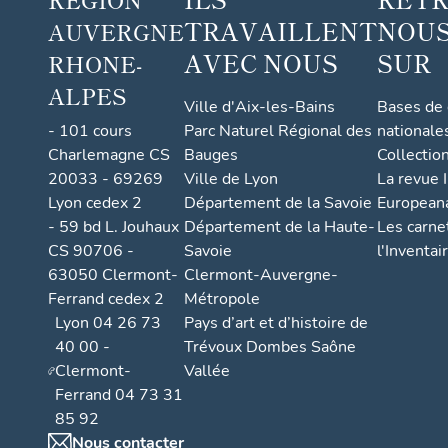
TRAVAILLENT
NOUS
AUVERGNE
AVEC NOUS
SUR
RHONE-
ALPES
Ville d'Aix-les-Bains
Bases de
- 101 cours
Parc Naturel Régional des
nationale
Charlemagne CS
Bauges
Collectio
20033 - 69269
Ville de Lyon
La revue I
Lyon cedex 2
Département de la Savoie
European
- 59 bd L. Jouhaux
Département de la Haute-
Les carne
CS 90706 -
Savoie
l'Inventai
63050 Clermont-
Clermont-Auvergne-
Ferrand cedex 2
Métropole
Lyon 04 26 73
Pays d’art et d’histoire de
40 00 -
Trévoux Dombes Saône
Clermont-
Vallée
Ferrand 04 73 31
85 92
Nous contacter