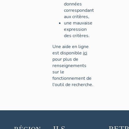
données
correspondant
aux critères,
une mauvaise
expression
des critères.
Une aide en ligne
est disponible
ici
pour plus de
renseignements
sur le
fonctionnement de
l'outil de recherche.
ILS
RET
RÉGION