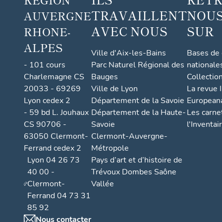
TRAVAILLENT
NOUS
AUVERGNE
AVEC NOUS
SUR
RHONE-
ALPES
Ville d'Aix-les-Bains
Bases de
- 101 cours
Parc Naturel Régional des
nationale
Charlemagne CS
Bauges
Collectio
20033 - 69269
Ville de Lyon
La revue I
Lyon cedex 2
Département de la Savoie
European
- 59 bd L. Jouhaux
Département de la Haute-
Les carne
CS 90706 -
Savoie
l'Inventai
63050 Clermont-
Clermont-Auvergne-
Ferrand cedex 2
Métropole
Lyon 04 26 73
Pays d’art et d’histoire de
40 00 -
Trévoux Dombes Saône
Clermont-
Vallée
Ferrand 04 73 31
85 92
Nous contacter