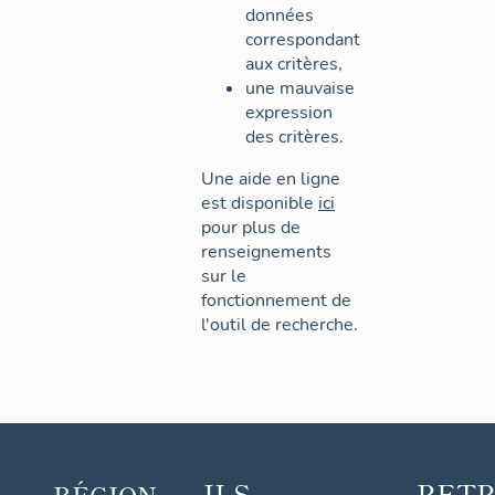
données
correspondant
aux critères,
une mauvaise
expression
des critères.
Une aide en ligne
est disponible
ici
pour plus de
renseignements
sur le
fonctionnement de
l'outil de recherche.
ILS
RET
RÉGION