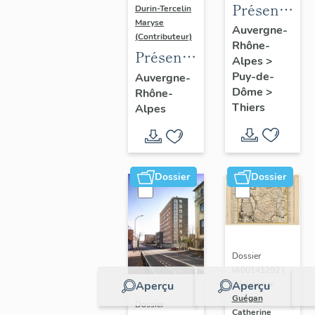
Présentatio
Durin-Tercelin
Maryse
de
Auvergne-
(Contributeur)
Rhône-
l'enquête
Présentation
Alpes
>
thématique
de
Puy-de-
Auvergne-
régionale
Dôme
>
Rhône-
l’opération
"Pentes
Thiers
Alpes
tissus et
de la
ornements
commune
liturgiques
de
en
Dossier
Dossier
Thiers"
Auvergne
Dossier
IA00141292 |
Aperçu
Aperçu
Réalisé par
Guégan
Dossier
Catherine