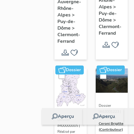
de
Rhône-
Clermont-
Auvergne-
Alpes
>
Rhône-
l'opération
Ferrand
Puy-de-
Alpes
>
ponctuelle
: les
Dôme
>
Puy-de-
"Muraille
raisons
Clermont-
Dôme
>
Ferrand
de
de
Clermont-
Ferrand
Chine"
l'étude
(de
Clermont-
Ferrand)
Dossier
Dossier
Dossier
IA63001223 |
Aperçu
Aperçu
Réalisé par
Dossier
Ceroni Brigitte
IM00000005 |
(Contributeur)
Réalisé par