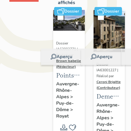
affichés
Dossier
Dossier
Dossier
IA63002771 |
Réalisé par
Aperçu
Aperçu
Brown Isabelle
Dossier
(Rédacteur)
IA63001227 |
Points
Réalisé par
de vue
Ceroni Brigitte
Auvergne-
(Contributeur)
Rhône-
sur le
Demeures
Alpes
>
paysage
Puy-de-
en site
Auvergne-
thermal
Dôme
>
Rhône-
de pente
Royat
Alpes
>
Puy-de-
Dôme
>