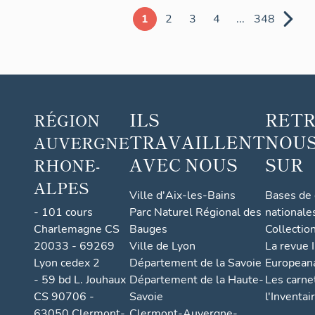
1
2
3
4
...
348
ILS
RET
RÉGION
TRAVAILLENT
NOUS
AUVERGNE
AVEC NOUS
SUR
RHONE-
ALPES
Ville d'Aix-les-Bains
Bases de
- 101 cours
Parc Naturel Régional des
nationale
Charlemagne CS
Bauges
Collectio
20033 - 69269
Ville de Lyon
La revue I
Lyon cedex 2
Département de la Savoie
European
- 59 bd L. Jouhaux
Département de la Haute-
Les carne
CS 90706 -
Savoie
l'Inventai
63050 Clermont-
Clermont-Auvergne-