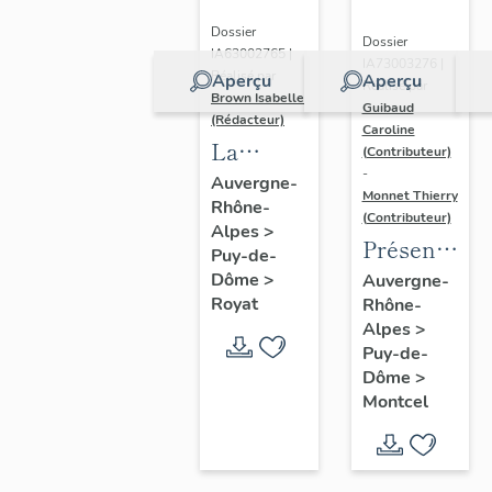
Dossier
Dossier
IA63002765 |
IA73003276 |
Réalisé par
Aperçu
Aperçu
Réalisé par
Brown Isabelle
Guibaud
(Rédacteur)
Caroline
La
(Contributeur)
-
station
Auvergne-
Monnet Thierry
Rhône-
thermale
(Contributeur)
Alpes
>
de
Présentatio
Puy-de-
Royat-
de la
Dôme
>
Auvergne-
Chamalières
Royat
Rhône-
commune
Alpes
>
de
Puy-de-
Montcel
Dôme
>
Montcel