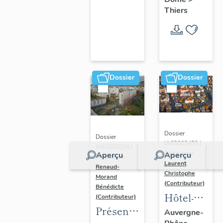
Thiers
Dossier
Dossier
Dossier
Dossier
IA63002450 |
IA63002574 |
Réalisé par
Aperçu
Aperçu
Réalisé par
Laurent
Renaud-
Christophe
Morand
(Contributeur)
Bénédicte
Hôtel-
(Contributeur)
Présentation
Dieu de
Auvergne-