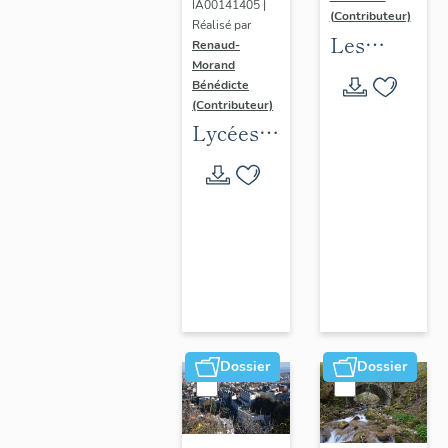
IA00141405 |
(Contributeur)
Réalisé par
Les
Renaud-
Morand
collèges
Bénédicte
jésuites
(Contributeur)
d'Ancien
Lycées
Régime
publics
(1556-
en
1763)
espace
dans la
urbain
région
(1802-
Auvergne-
1988)
Rhône-
Alpes
Dossier
Dossier
(DOSSIER
EN
COURS)