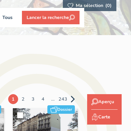
Ma sélection
(0)
Tous
Lancer la recherche
1
2
3
4
...
243
Aperçu
Dossier
Carte