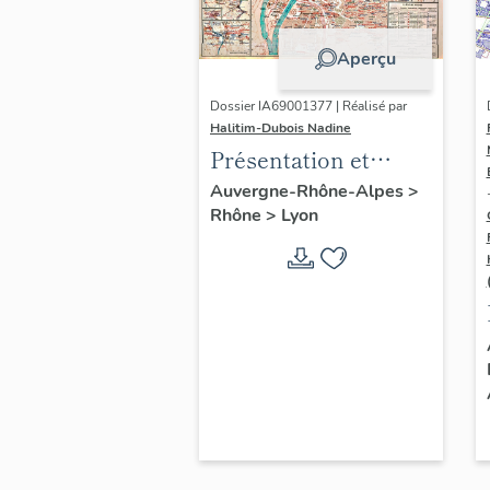
Aperçu
Dossier IA69001377 | Réalisé par
Halitim-Dubois Nadine
Présentation et
synthèse du
Auvergne-Rhône-Alpes
>
Rhône
>
Lyon
patrimoine
industriel de la ville
de Lyon