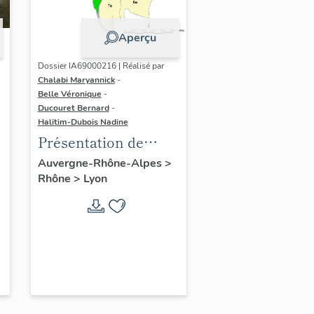
Aperçu
Dossier IA69000216 | Réalisé par
Chalabi Maryannick
-
Belle Véronique
-
Ducouret Bernard
-
Halitim-Dubois Nadine
Présentation de
l'étude de la ville de
Auvergne-Rhône-Alpes
>
Rhône
>
Lyon
Lyon