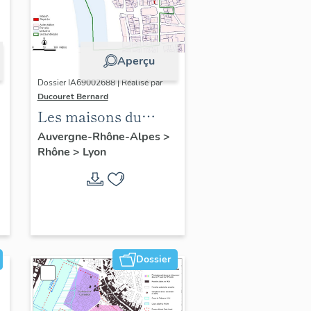
Aperçu
Dossier IA69002688 | Réalisé par
Ducouret Bernard
Les maisons du
quartier Saint-Nizier
Auvergne-Rhône-Alpes
>
Rhône
>
Lyon
Dossier