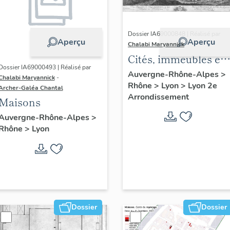
Dossier IA69000848 | Réalisé par
Aperçu
Aperçu
Chalabi Maryannick
Cités, immeubles et
Dossier IA69000493 | Réalisé par
maisons. Ensemble
Auvergne-Rhône-Alpes
>
Chalabi Maryannick
-
Rhône
>
Lyon
>
Lyon 2e
de l'habitat du
Archer-Galéa Chantal
Arrondissement
Confluent
Maisons
Auvergne-Rhône-Alpes
>
Rhône
>
Lyon
Dossier
Dossier