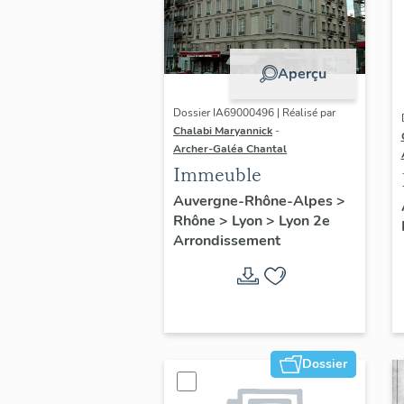
Aperçu
Dossier IA69000496 | Réalisé par
Chalabi Maryannick
-
Archer-Galéa Chantal
Immeuble
Auvergne-Rhône-Alpes
>
Rhône
>
Lyon
>
Lyon 2e
Arrondissement
Dossier