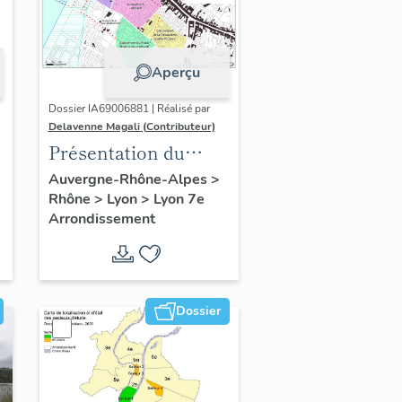
Aperçu
Dossier IA69006881 | Réalisé par
Delavenne Magali (Contributeur)
Présentation du
secteur d'étude
Auvergne-Rhône-Alpes
>
Rhône
>
Lyon
>
Lyon 7e
"Saint-André" (Lyon
Arrondissement
7)
Dossier