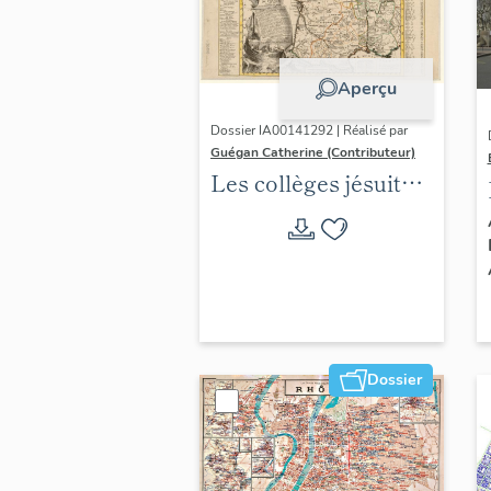
Aperçu
Dossier IA00141292 | Réalisé par
Guégan Catherine (Contributeur)
Les collèges jésuites
d'Ancien Régime
(1556-1763) dans la
région Auvergne-
Rhône-Alpes
(DOSSIER EN
COURS)
Dossier