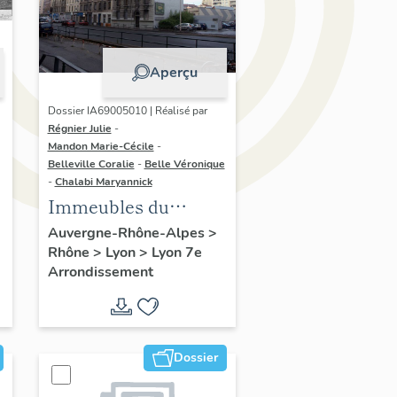
Aperçu
Dossier IA69005010 | Réalisé par
Régnier Julie
-
Mandon Marie-Cécile
-
Belleville Coralie
-
Belle Véronique
-
Chalabi Maryannick
Immeubles du
secteur d'étude La
Auvergne-Rhône-Alpes
>
Rhône
>
Lyon
>
Lyon 7e
Guillotière
Arrondissement
Dossier