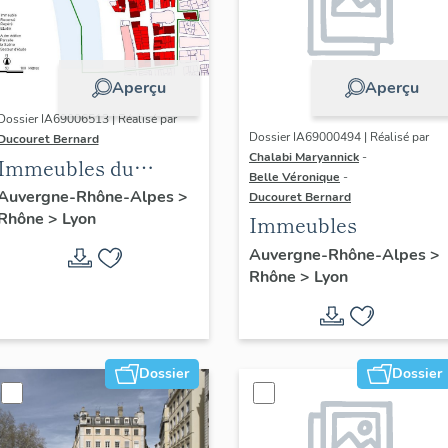
Aperçu
Aperçu
Dossier IA69006513 | Réalisé par
Dossier IA69000494 | Réalisé par
Ducouret Bernard
Chalabi Maryannick
-
Immeubles du
Belle Véronique
-
quartier Saint-Nizier
Auvergne-Rhône-Alpes
>
Ducouret Bernard
Rhône
>
Lyon
Immeubles
Auvergne-Rhône-Alpes
>
Rhône
>
Lyon
Dossier
Dossier