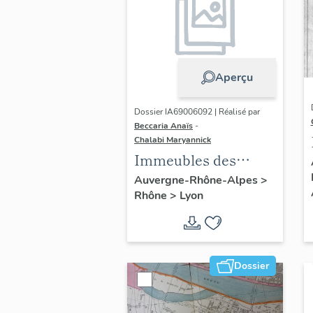
Aperçu
Dossier IA69006092 | Réalisé par
Beccaria Anaïs
-
Chalabi Maryannick
Immeubles des
Années Trente de la
Auvergne-Rhône-Alpes
>
Rhône
>
Lyon
rive gauche
Dossier