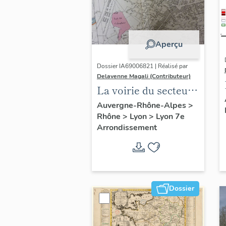
Aperçu
Dossier IA69006821 | Réalisé par
Delavenne Magali (Contributeur)
La voirie du secteur
d'étude "Saint-
Auvergne-Rhône-Alpes
>
Rhône
>
Lyon
>
Lyon 7e
André" (Lyon 7e)
Arrondissement
Dossier