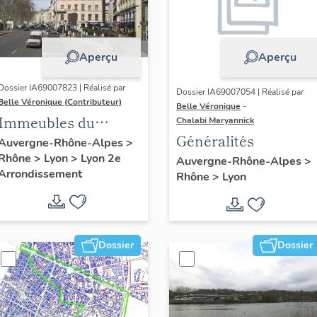
Aperçu
Aperçu
Dossier IA69007823 | Réalisé par
Dossier IA69007054 | Réalisé par
Belle Véronique (Contributeur)
Belle Véronique
-
Immeubles du
Chalabi Maryannick
Généralités
secteur des Jacobins
Auvergne-Rhône-Alpes
>
Rhône
>
Lyon
>
Lyon 2e
Auvergne-Rhône-Alpes
>
Arrondissement
Rhône
>
Lyon
Dossier
Dossier