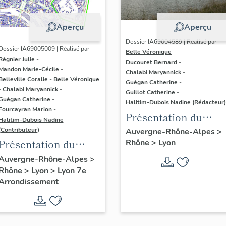
Aperçu
Aperçu
Dossier IA69004589 | Réalisé par
Dossier IA69005009 | Réalisé par
Belle Véronique
-
Régnier Julie
-
Ducouret Bernard
-
Mandon Marie-Cécile
-
Chalabi Maryannick
-
Belleville Coralie
-
Belle Véronique
Guégan Catherine
-
-
Chalabi Maryannick
-
Guillot Catherine
-
Guégan Catherine
-
Halitim-Dubois Nadine (Rédacteur)
Fourcayran Marion
-
Présentation du
Halitim-Dubois Nadine
secteur d'étude Lyon
(Contributeur)
Auvergne-Rhône-Alpes
>
Présentation du
Rhône
>
Lyon
secteur d'étude Lyon
Auvergne-Rhône-Alpes
>
Rhône
>
Lyon
>
Lyon 7e
Guillotière
Arrondissement