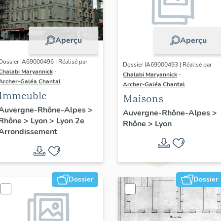
Aperçu
Aperçu
Dossier IA69000496 | Réalisé par
Dossier IA69000493 | Réalisé par
Chalabi Maryannick
-
Chalabi Maryannick
-
Archer-Galéa Chantal
Archer-Galéa Chantal
Immeuble
Maisons
Auvergne-Rhône-Alpes
>
Auvergne-Rhône-Alpes
>
Rhône
>
Lyon
>
Lyon 2e
Rhône
>
Lyon
Arrondissement
Dossier
Dossier