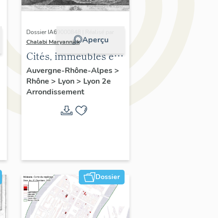
Dossier IA69000848 | Réalisé par
Aperçu
Chalabi Maryannick
Cités, immeubles et
maisons. Ensemble
Auvergne-Rhône-Alpes
>
Rhône
>
Lyon
>
Lyon 2e
de l'habitat du
Arrondissement
Confluent
Dossier