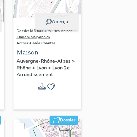
Aperçu
Dossier IA69000495 | Réalisé par
Chalabi Maryannick
-
Archer-Galéa Chantal
Maison
Auvergne-Rhône-Alpes
>
Rhône
>
Lyon
>
Lyon 2e
Arrondissement
Dossier