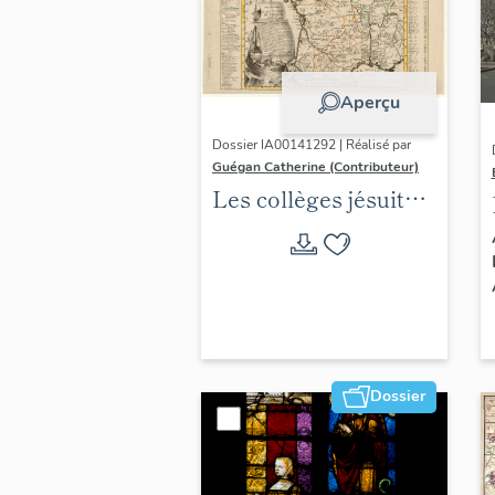
Aperçu
Dossier IA00141292 | Réalisé par
Guégan Catherine (Contributeur)
Les collèges jésuites
d'Ancien Régime
(1556-1763) dans la
région Auvergne-
Rhône-Alpes
(DOSSIER EN
COURS)
Dossier