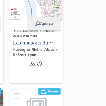
Aperçu
Dossier IA69002688 | Réalisé par
Ducouret Bernard
Les maisons du
quartier Saint-Nizier
Auvergne-Rhône-Alpes
>
Rhône
>
Lyon
Dossier