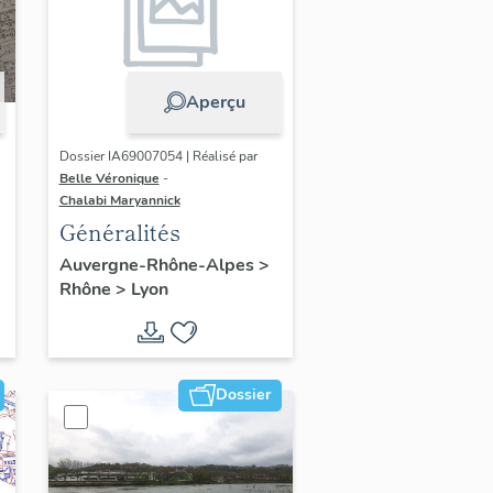
Aperçu
Dossier IA69007054 | Réalisé par
Belle Véronique
-
Chalabi Maryannick
Généralités
Auvergne-Rhône-Alpes
>
Rhône
>
Lyon
Dossier