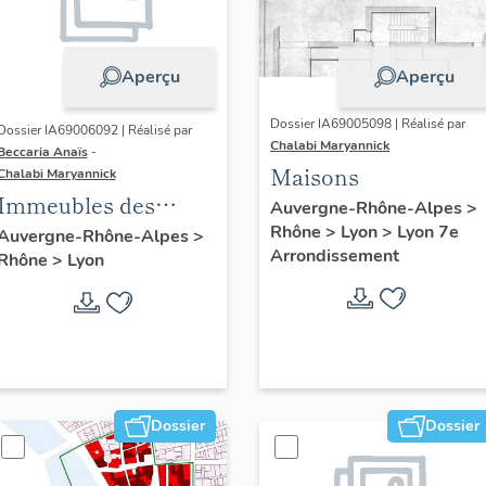
Aperçu
Aperçu
Dossier IA69005098 | Réalisé par
Dossier IA69006092 | Réalisé par
Chalabi Maryannick
Beccaria Anaïs
-
Maisons
Chalabi Maryannick
Immeubles des
Auvergne-Rhône-Alpes
>
Années Trente de la
Rhône
>
Lyon
>
Lyon 7e
Auvergne-Rhône-Alpes
>
Arrondissement
Rhône
>
Lyon
rive gauche
Dossier
Dossier