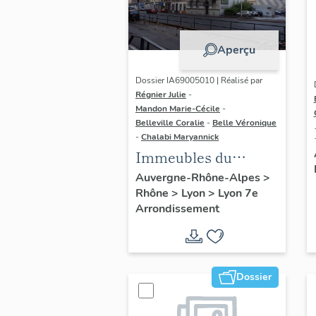
Aperçu
Dossier IA69005010 | Réalisé par
Régnier Julie
-
Mandon Marie-Cécile
-
Belleville Coralie
-
Belle Véronique
-
Chalabi Maryannick
Immeubles du
secteur d'étude La
Auvergne-Rhône-Alpes
>
Rhône
>
Lyon
>
Lyon 7e
Guillotière
Arrondissement
Dossier