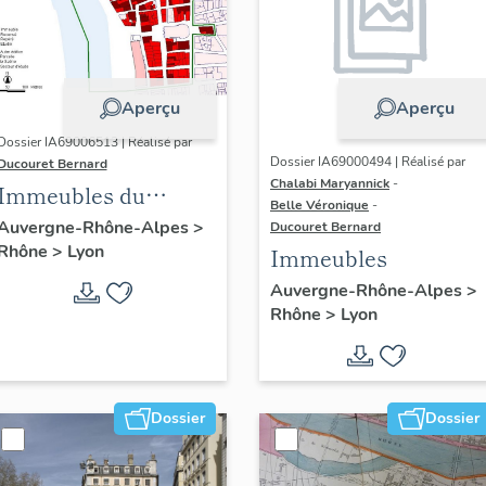
Aperçu
Aperçu
Dossier IA69006513 | Réalisé par
Dossier IA69000494 | Réalisé par
Ducouret Bernard
Chalabi Maryannick
-
Immeubles du
Belle Véronique
-
quartier Saint-Nizier
Auvergne-Rhône-Alpes
>
Ducouret Bernard
Rhône
>
Lyon
Immeubles
Auvergne-Rhône-Alpes
>
Rhône
>
Lyon
Dossier
Dossier