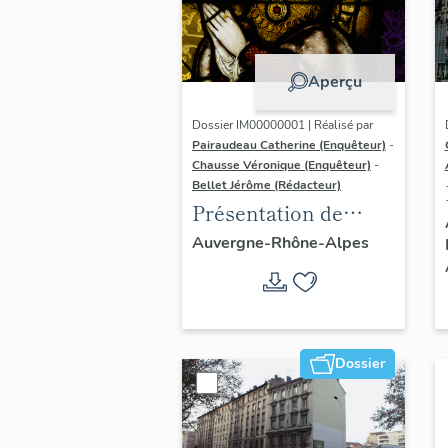
Aperçu
Dossier IM00000001 | Réalisé par
Pairaudeau Catherine (Enquêteur)
-
Chausse Véronique (Enquêteur)
-
Bellet Jérôme (Rédacteur)
Présentation de
l'opération
Auvergne-Rhône-Alpes
d'inventaire du
vitrail ancien de
Rhône-Alpes (corpus
vitrearum)
Dossier