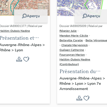
Aperçu
Aperçu
Dossier IA69001377 | Réalisé par
Dossier IA69005009 | Réalisé par
Halitim-Dubois Nadine
Régnier Julie
-
Mandon Marie-Cécile
-
Présentation et
Belleville Coralie
-
Belle Véroniqu
synthèse du
Auvergne-Rhône-Alpes
>
-
Chalabi Maryannick
-
Rhône
>
Lyon
patrimoine
Guégan Catherine
-
Fourcayran Marion
-
industriel de la ville
Halitim-Dubois Nadine
de Lyon
(Contributeur)
Présentation du
secteur d'étude Lyon
Auvergne-Rhône-Alpes
>
Rhône
>
Lyon
>
Lyon 7e
Guillotière
Arrondissement