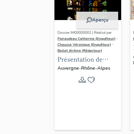
Aperçu
Dossier IM00000002 | Réalisé par
Pairaudeau Catherine (Enquêteur)
-
Chausse Véronique (Enquêteur)
-
Bellet Jérôme (Rédacteur)
Présentation de
l'aire d'étude du
Auvergne-Rhône-Alpes
recensement du
vitrail ancien de
Rhône-Alpes