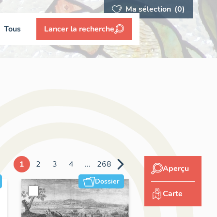
Ma sélection
(0)
Tous
Lancer la recherche
1
2
3
4
...
268
Aperçu
Dossier
Carte