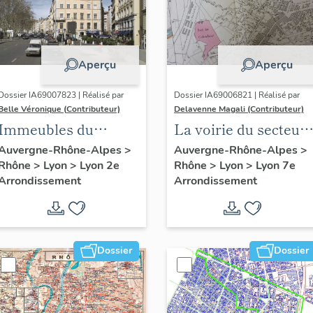
Aperçu
Aperçu
Dossier IA69007823 | Réalisé par
Dossier IA69006821 | Réalisé par
Belle Véronique (Contributeur)
Delavenne Magali (Contributeur)
Immeubles du
La voirie du secteur
secteur des Jacobins
d'étude "Saint-
Auvergne-Rhône-Alpes
>
Auvergne-Rhône-Alpes
>
Rhône
>
Lyon
>
Lyon 2e
Rhône
>
Lyon
>
Lyon 7e
André" (Lyon 7e)
Arrondissement
Arrondissement
Dossier
Dossier