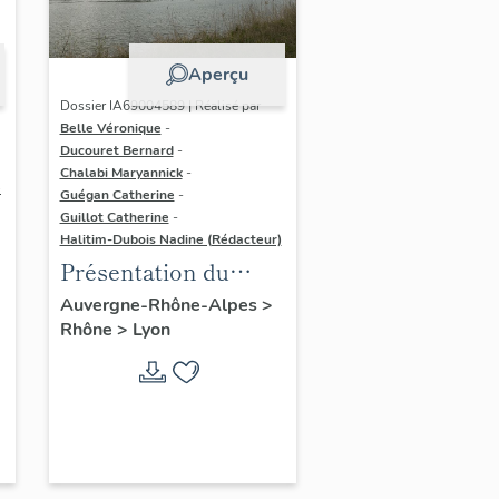
Aperçu
Dossier IA69004589 | Réalisé par
Belle Véronique
-
Ducouret Bernard
-
Chalabi Maryannick
-
e
Guégan Catherine
-
Guillot Catherine
-
Halitim-Dubois Nadine (Rédacteur)
Présentation du
secteur d'étude Lyon
Auvergne-Rhône-Alpes
>
Rhône
>
Lyon