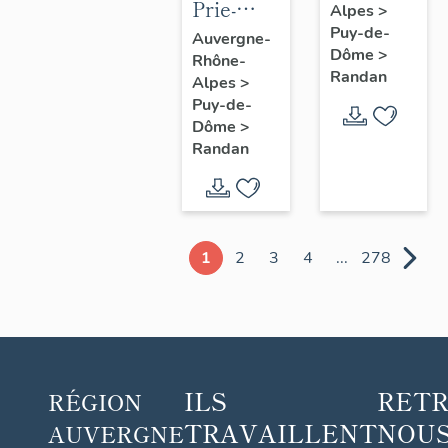
Prie-
Alpes
>
Dieu n° 1
Puy-de-
Auvergne-
Dôme
>
Rhône-
Randan
Alpes
>
Puy-de-
Dôme
>
Randan
1
2
3
4
...
278
ILS
RET
RÉGION
TRAVAILLENT
NOUS
AUVERGNE