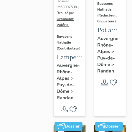
Dossier
Buyssens
IM63007530 |
Nathalie
Réalisé par
(Rédacteur,
Groboillot
Enquêteur)
Valérie
Pot à
-
crème n°
Buyssens
Auvergne-
Nathalie
Rhône-
3
(Contributeur)
Alpes
>
Lampe à
Puy-de-
pétrole
Dôme
>
Auvergne-
Randan
Rhône-
n° 1
Alpes
>
Puy-de-
Dôme
>
Randan
Dossier
Dossier