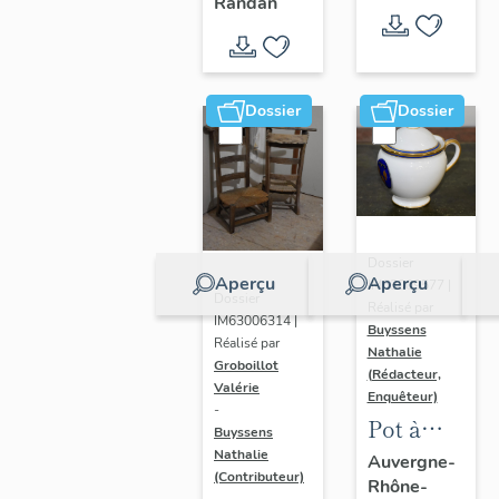
- " La
Randan
prière de
Marie-
Amélie "
Dossier
Dossier
Dossier
Aperçu
Aperçu
IM63009577 |
Dossier
Réalisé par
IM63006314 |
Buyssens
Réalisé par
Nathalie
Groboillot
(Rédacteur,
Valérie
Enquêteur)
-
Pot à
Buyssens
crème n°
Nathalie
Auvergne-
(Contributeur)
Rhône-
2