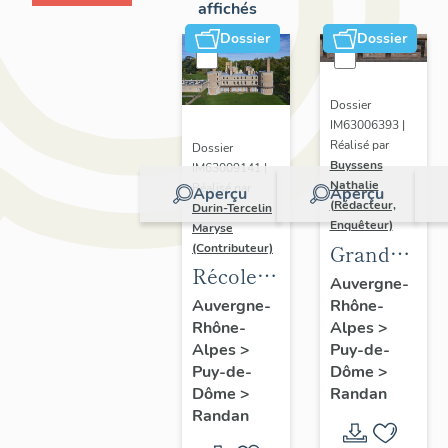
affichés
Dossier
Dossier
Dossier
IM63006393 |
Réalisé par
Dossier
Buyssens
IM63009141 |
Nathalie
Réalisé par
Aperçu
Aperçu
(Rédacteur,
Durin-Tercelin
Enquêteur)
Maryse
Grand
(Contributeur)
Récolement-
potager
Auvergne-
inventaire
Rhône-
Auvergne-
Alpes
>
Rhône-
du fonds
Puy-de-
Alpes
>
mobilier
Dôme
>
Puy-de-
du
Randan
Dôme
>
domaine
Randan
royal de