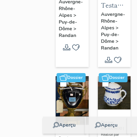
à joues
Auvergne-
Testament
Rhône-
n° 2
politique
Auvergne-
Alpes
>
Rhône-
de
Puy-de-
Alpes
>
Dôme
>
Philippe
Puy-de-
Randan
d'Orléans,
Dôme
>
comte de
Randan
Paris
Dossier
Dossier
Dossier
Aperçu
Aperçu
IM63009830 |
Réalisé par