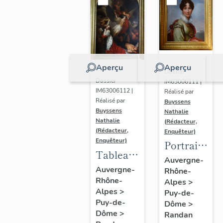
Aperçu
Aperçu
Dossier
Dossier
IM63006111 |
IM63006112 |
Réalisé par
Réalisé par
Buyssens
Buyssens
Nathalie
Nathalie
(Rédacteur,
(Rédacteur,
Enquêteur)
Enquêteur)
Portrait
Tableau
d'Adélaïde
Auvergne-
d'Eugène
Auvergne-
Rhône-
d'Orléans,
Rhône-
Romain
Alpes
>
d'après
Alpes
>
Puy-de-
Van
François
Puy-de-
Dôme
>
Maldeghem
Gérard
Dôme
>
Randan