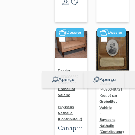
Randan
Dossier
Dossier
Dossier
IM63006362 |
Aperçu
Aperçu
Réalisé par
Dossier
Groboillot
IM63004973 |
Valérie
Réalisé par
-
Groboillot
Buyssens
Valérie
Nathalie
-
(Contributeur)
Buyssens
Nathalie
Canapé
(Contributeur)