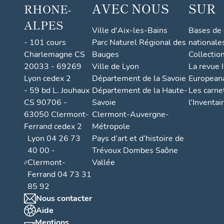
AVEC NOUS
SUR
RHONE-
ALPES
Ville d'Aix-les-Bains
Bases de
- 101 cours
Parc Naturel Régional des
nationale
Charlemagne CS
Bauges
Collectio
20033 - 69269
Ville de Lyon
La revue I
Lyon cedex 2
Département de la Savoie
European
- 59 bd L. Jouhaux
Département de la Haute-
Les carne
CS 90706 -
Savoie
l'Inventai
63050 Clermont-
Clermont-Auvergne-
Ferrand cedex 2
Métropole
Lyon 04 26 73
Pays d’art et d’histoire de
40 00 -
Trévoux Dombes Saône
Clermont-
Vallée
Ferrand 04 73 31
85 92
Nous contacter
Aide
Mentions