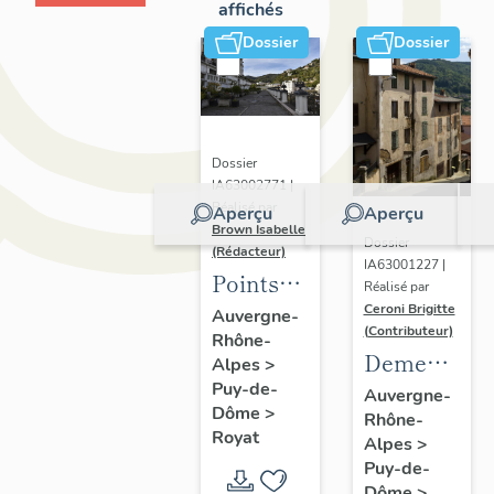
affichés
Dossier
Dossier
Dossier
IA63002771 |
Réalisé par
Aperçu
Aperçu
Brown Isabelle
Dossier
(Rédacteur)
IA63001227 |
Points
Réalisé par
de vue
Ceroni Brigitte
Auvergne-
(Contributeur)
Rhône-
sur le
Demeures
Alpes
>
paysage
Puy-de-
en site
Auvergne-
thermal
Dôme
>
Rhône-
de pente
Royat
Alpes
>
Puy-de-
Dôme
>