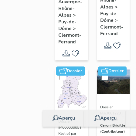
de
Rhône-
Clermont-
Auvergne-
Alpes
>
Rhône-
l'opération
Ferrand
Puy-de-
Alpes
>
ponctuelle
: les
Dôme
>
Puy-de-
"Muraille
raisons
Clermont-
Dôme
>
Ferrand
de
de
Clermont-
Ferrand
Chine"
l'étude
(de
Clermont-
Ferrand)
Dossier
Dossier
Dossier
IA63001223 |
Aperçu
Aperçu
Réalisé par
Dossier
Ceroni Brigitte
IM00000005 |
(Contributeur)
Réalisé par