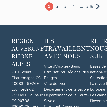
1
2
3
4
...
348
ILS
RET
RÉGION
TRAVAILLENT
NOUS
AUVERGNE
AVEC NOUS
SUR
RHONE-
ALPES
Ville d'Aix-les-Bains
Bases de
- 101 cours
Parc Naturel Régional des
nationale
Charlemagne CS
Bauges
Collectio
20033 - 69269
Ville de Lyon
La revue I
Lyon cedex 2
Département de la Savoie
European
- 59 bd L. Jouhaux
Département de la Haute-
Les carne
CS 90706 -
Savoie
l'Inventai
63050 Clermont-
Clermont-Auvergne-