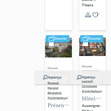
Thiers
Dossier
Dossier
Dossier
Dossier
IA63002450 |
IA63002574 |
Réalisé par
Aperçu
Aperçu
Réalisé par
Laurent
Renaud-
Christophe
Morand
(Contributeur)
Bénédicte
Hôtel-
(Contributeur)
Présentation
Dieu de
Auvergne-