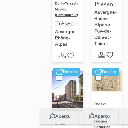
Présentatio
Durin-Tercelin
Maryse
de
Auvergne-
(Contributeur)
Rhône-
l'enquête
Présentation
Alpes
>
thématique
de
Puy-de-
Auvergne-
régionale
Dôme
>
Rhône-
l’opération
"Pentes
Thiers
Alpes
tissus et
de la
ornements
commune
liturgiques
de
en
Dossier
Dossier
Thiers"
Auvergne
Dossier
IA00141292 |
Aperçu
Aperçu
Réalisé par
Guégan
Dossier
Catherine