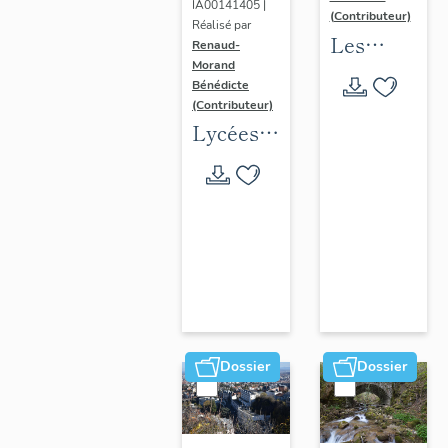
IA00141405 |
(Contributeur)
Réalisé par
Les
Renaud-
Morand
collèges
Bénédicte
jésuites
(Contributeur)
d'Ancien
Lycées
Régime
publics
(1556-
en
1763)
espace
dans la
urbain
région
(1802-
Auvergne-
1988)
Rhône-
Alpes
Dossier
Dossier
(DOSSIER
EN
COURS)