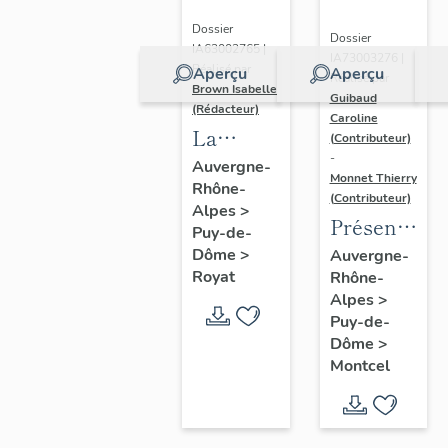
Dossier
Dossier
IA63002765 |
IA73003276 |
Réalisé par
Aperçu
Aperçu
Réalisé par
Brown Isabelle
Guibaud
(Rédacteur)
Caroline
La
(Contributeur)
-
station
Auvergne-
Monnet Thierry
Rhône-
thermale
(Contributeur)
Alpes
>
de
Présentatio
Puy-de-
Royat-
de la
Dôme
>
Auvergne-
Chamalières
Royat
Rhône-
commune
Alpes
>
de
Puy-de-
Montcel
Dôme
>
Montcel