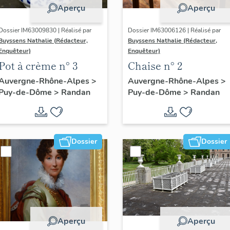
Aperçu
Aperçu
Dossier IM63009830 | Réalisé par
Dossier IM63006126 | Réalisé par
Buyssens Nathalie (Rédacteur,
Buyssens Nathalie (Rédacteur,
Enquêteur)
Enquêteur)
Pot à crème n° 3
Chaise n° 2
Auvergne-Rhône-Alpes
>
Auvergne-Rhône-Alpes
>
Puy-de-Dôme
>
Randan
Puy-de-Dôme
>
Randan
Dossier
Dossier
Aperçu
Aperçu