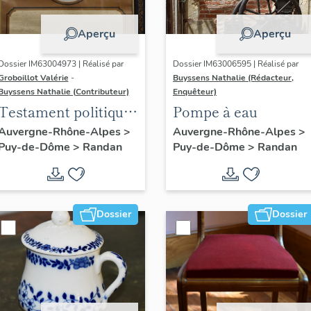
Aperçu
Aperçu
Dossier IM63004973 | Réalisé par
Dossier IM63006595 | Réalisé par
Groboillot Valérie
-
Buyssens Nathalie (Rédacteur,
Buyssens Nathalie (Contributeur)
Enquêteur)
Testament politique
Pompe à eau
de Philippe
Auvergne-Rhône-Alpes
>
Auvergne-Rhône-Alpes
>
Puy-de-Dôme
>
Randan
Puy-de-Dôme
>
Randan
d'Orléans, comte de
Paris
Dossier
Dossier