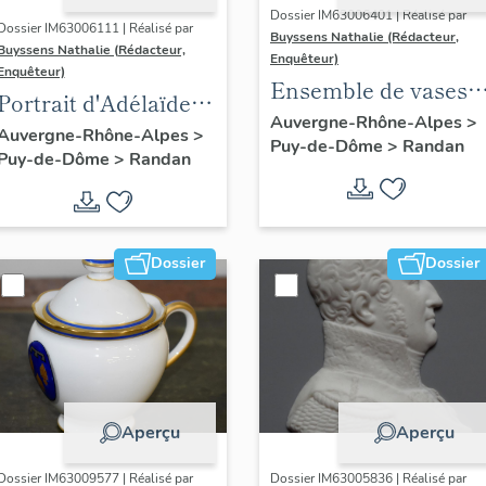
Dossier IM63006401 | Réalisé par
Dossier IM63006111 | Réalisé par
Buyssens Nathalie (Rédacteur,
Buyssens Nathalie (Rédacteur,
Enquêteur)
Enquêteur)
Ensemble de vases
Portrait d'Adélaïde
Médicis en fonte
Auvergne-Rhône-Alpes
>
d'Orléans, d'après
Auvergne-Rhône-Alpes
>
Puy-de-Dôme
>
Randan
peints (33)
Puy-de-Dôme
>
Randan
François Gérard
Dossier
Dossier
Aperçu
Aperçu
Dossier IM63009577 | Réalisé par
Dossier IM63005836 | Réalisé par