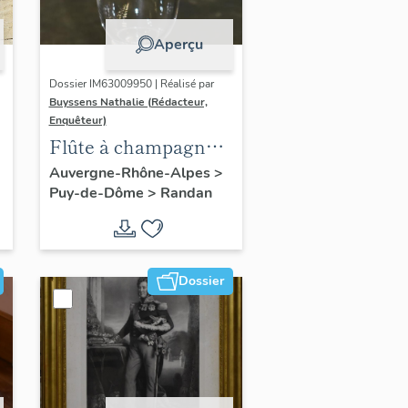
Aperçu
Dossier IM63009950 | Réalisé par
Buyssens Nathalie (Rédacteur,
Enquêteur)
Flûte à champagne
n° 9
Auvergne-Rhône-Alpes
>
Puy-de-Dôme
>
Randan
Dossier