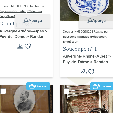
Dossier IM63006393 | Réalisé par
Buyssens Nathalie (Rédacteur,
Enquêteur)
Aperçu
Aperçu
Grand potager
Auvergne-Rhône-Alpes
>
Dossier IM63009820 | Réalisé par
Puy-de-Dôme
>
Randan
Buyssens Nathalie (Rédacteur,
Enquêteur)
Soucoupe n° 1
Auvergne-Rhône-Alpes
>
Puy-de-Dôme
>
Randan
Dossier
Dossier