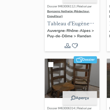
Dossier IM63006112 | Réalisé par
Buyssens Nathalie (Rédacteur,
Enquêteur)
Tableau d'Eugène
Romain Van
Auvergne-Rhône-Alpes
>
Puy-de-Dôme
>
Randan
Maldeghem - " La
prière de Marie-
Amélie "
Dossier
Aperçu
Dossier IM63006314 | Réalisé par