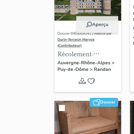
Aperçu
Dossier IM63009141 | Réalisé par
Durin-Tercelin Maryse
(Contributeur)
Récolement-
inventaire du fonds
Auvergne-Rhône-Alpes
>
Puy-de-Dôme
>
Randan
mobilier du domaine
royal de Randan
Dossier