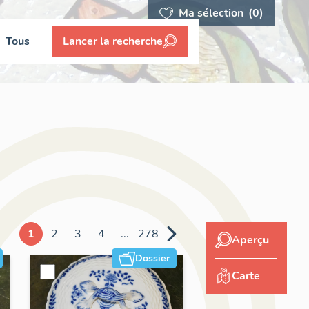
Ma sélection
(0)
Tous
Lancer la recherche
1
2
3
4
...
278
Aperçu
Dossier
Carte