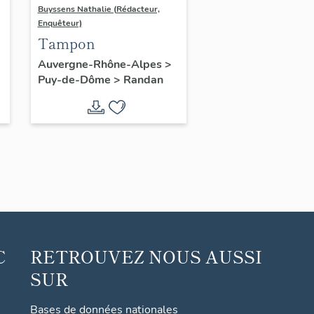
Buyssens Nathalie (Rédacteur,
Enquêteur)
Tampon
Auvergne-Rhône-Alpes
>
Puy-de-Dôme
>
Randan
C
RETROUVEZ NOUS AUSSI
SUR
Bases de données nationales