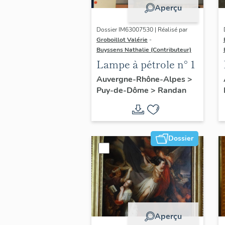
Aperçu
Dossier IM63007530 | Réalisé par
Groboillot Valérie
-
Buyssens Nathalie (Contributeur)
Lampe à pétrole n° 1
Auvergne-Rhône-Alpes
>
Puy-de-Dôme
>
Randan
Dossier
Aperçu