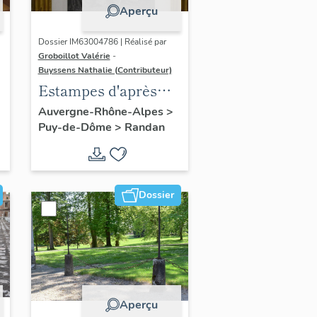
Aperçu
Dossier IM63004786 | Réalisé par
Groboillot Valérie
-
Buyssens Nathalie (Contributeur)
Estampes d'après
Franz Xaver
Auvergne-Rhône-Alpes
>
Puy-de-Dôme
>
Randan
Winterhalter (2) :
Portrait de Louis
Philippe Ier, roi des
Français
Dossier
Aperçu