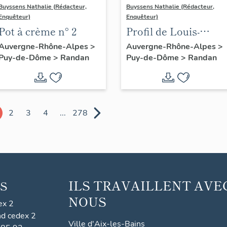
Buyssens Nathalie (Rédacteur,
Buyssens Nathalie (Rédacteur,
Enquêteur)
Enquêteur)
Pot à crème n° 2
Profil de Louis-
Philippe duc
Auvergne-Rhône-Alpes
>
Auvergne-Rhône-Alpes
>
Puy-de-Dôme
>
Randan
Puy-de-Dôme
>
Randan
d'Orléans en
porcelaine de Sèvres
2
3
4
...
278
ILS TRAVAILLENT AVE
S
NOUS
ex 2
nd cedex 2
Ville d'Aix-les-Bains