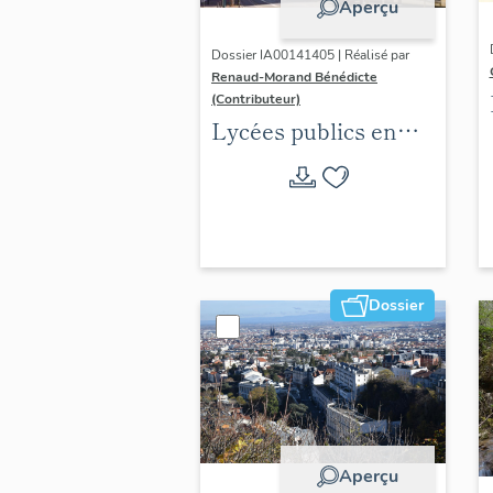
Aperçu
Dossier IA00141405 | Réalisé par
Renaud-Morand Bénédicte
(Contributeur)
Lycées publics en
espace urbain (1802-
1988)
Dossier
Aperçu