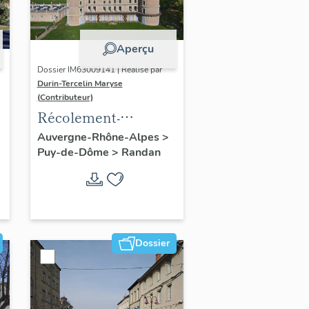
Aperçu
Dossier IM63009141 | Réalisé par
Durin-Tercelin Maryse
(Contributeur)
Récolement-
inventaire du fonds
Auvergne-Rhône-Alpes
>
Puy-de-Dôme
>
Randan
mobilier du domaine
royal de Randan
Dossier