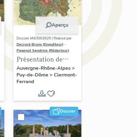
Aperçu
Dossier IA63002629 | Réalisé par
Decrock Bruno (Enquêteur)
-
Pagenot Sandrine (Rédacteur)
Présentation de
l'opération
Auvergne-Rhône-Alpes
>
Puy-de-Dôme
>
Clermont-
d'inventaire du
Ferrand
patrimoine viticole
du territoire de
Clermont-Auvergne-
Métropole
Dossier