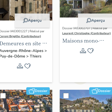
Aperçu
Aperçu
Dossier IA63002707 | Réalisé par
Dossier IA63001227 | Réalisé par
Laurent Christophe (Contributeur)
Ceroni Brigitte (Contributeur)
Maisons mono-
Demeures en site de
familiales
pente
Auvergne-Rhône-Alpes
>
singulières des
Puy-de-Dôme
>
Thiers
années 1945-1975
situées sur les 21
communes de
Clermont Auvergne
métropole. 2021-2024.
Dossier
Dossier