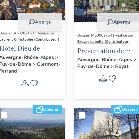
Aperçu
Aperçu
Dossier IA63002450 | Réalisé par
Dossier IA63002764 | Réalisé par
Laurent Christophe (Contributeur)
Brown Isabelle (Contributeur)
Hôtel-Dieu de
Présentation de
Clermont-Ferrand :
Auvergne-Rhône-Alpes
>
l'opération
Auvergne-Rhône-Alpes
>
Puy-de-Dôme
>
Clermont-
les raisons de l'étude
Puy-de-Dôme
>
Royat
d'inventaire de la
Ferrand
station thermale de
Royat-Chamalières
Dossier
Dossier