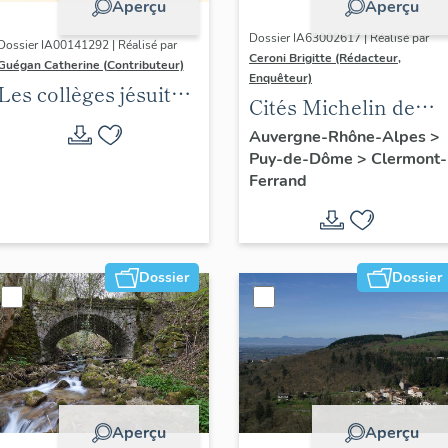
Aperçu
Aperçu
Dossier IA63002617 | Réalisé par
Dossier IA00141292 | Réalisé par
Ceroni Brigitte (Rédacteur,
Guégan Catherine (Contributeur)
Enquêteur)
Les collèges jésuites
Cités Michelin de
d'Ancien Régime
l'agglomération
Auvergne-Rhône-Alpes
>
(1556-1763) dans la
Puy-de-Dôme
>
Clermont-
clermontoise
région Auvergne-
Ferrand
Rhône-Alpes
(DOSSIER EN
COURS)
Dossier
Dossier
Aperçu
Aperçu