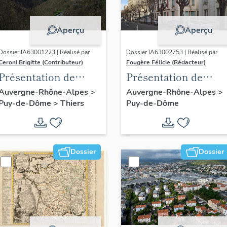
Aperçu
Aperçu
Dossier IA63001223 | Réalisé par
Dossier IA63002753 | Réalisé par
Ceroni Brigitte (Contributeur)
Fougère Félicie (Rédacteur)
Présentation de
Présentation de
l'enquête thématique
l'opération
Auvergne-Rhône-Alpes
>
Auvergne-Rhône-Alpes
>
Puy-de-Dôme
>
Thiers
Puy-de-Dôme
régionale "Pentes de
d'inventaire des
la commune de
boulevards de
Thiers"
ceinture de
Clermont-Ferrand
Dossier
Dossier