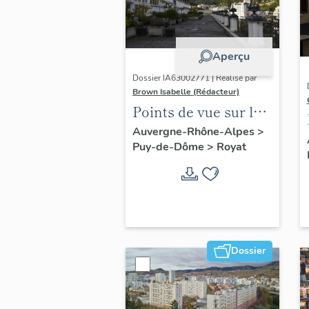
Aperçu
Dossier IA63002771 | Réalisé par
Brown Isabelle (Rédacteur)
Points de vue sur le
paysage thermal
Auvergne-Rhône-Alpes
>
Puy-de-Dôme
>
Royat
Dossier