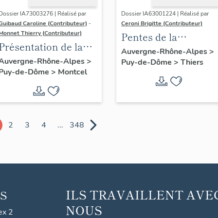
Dossier IA73003276 | Réalisé par
Dossier IA63001224 | Réalisé par
Guibaud Caroline (Contributeur)
-
Ceroni Brigitte (Contributeur)
Monnet Thierry (Contributeur)
Pentes de la
Présentation de la
commune de Thiers
Auvergne-Rhône-Alpes
>
commune de
Auvergne-Rhône-Alpes
>
Puy-de-Dôme
>
Thiers
Puy-de-Dôme
>
Montcel
Montcel
2
3
4
...
348
ILS TRAVAILLENT AVE
S
NOUS
ex 2