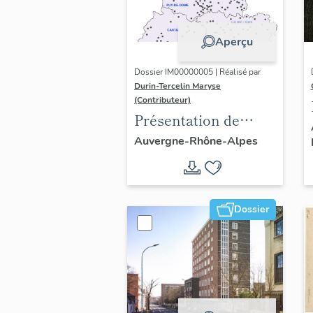
Aperçu
Dossier IM00000005 | Réalisé par
Durin-Tercelin Maryse
(Contributeur)
Présentation de
l’opération tissus et
Auvergne-Rhône-Alpes
ornements
liturgiques en
Auvergne
Dossier