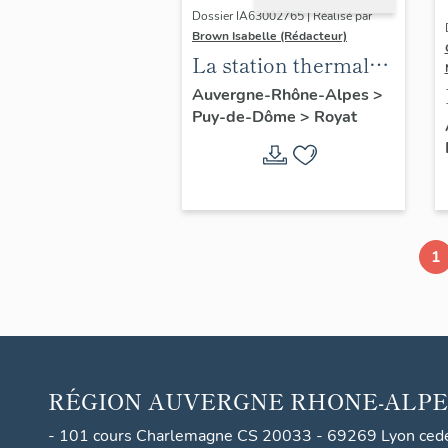
Dossier IA63002765 | Réalisé par
Brown Isabelle (Rédacteur)
La station thermale
de Royat-
Auvergne-Rhône-Alpes
>
Puy-de-Dôme
>
Royat
Chamalières
1
RÉGION
AUVERGNE RHONE-ALPE
- 101 cours Charlemagne CS 20033 - 69269 Lyon ced