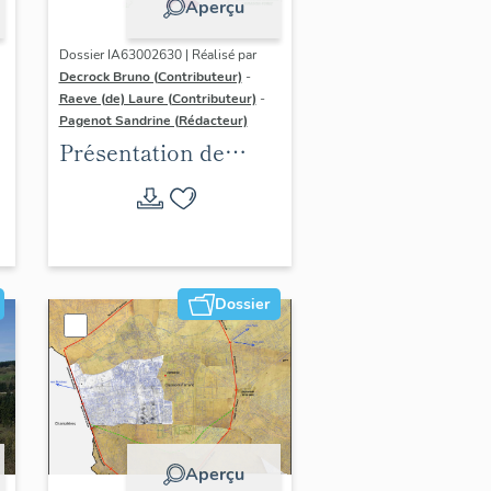
Aperçu
Dossier IA63002630 | Réalisé par
Decrock Bruno (Contributeur)
-
Raeve (de) Laure (Contributeur)
-
Pagenot Sandrine (Rédacteur)
Présentation de
l'aire d'étude de
l'inventaire du
patrimoine viticole
de Clermont-
Auvergne-Métropole
Dossier
Aperçu