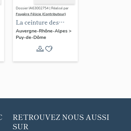
Dossier IA63002754 | Réalisé par
Fougère Félicie (Contributeur)
La ceinture des
boulevards de
Auvergne-Rhône-Alpes
>
Puy-de-Dôme
Clermont-Ferrand
C
RETROUVEZ NOUS AUSSI
SUR