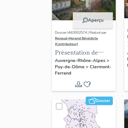
Aperçu
Dossier IA63002574 | Réalisé par
Renaud-Morand Bénédicte
(Contributeur)
Présentation de
l'opération
Auvergne-Rhône-Alpes
>
Puy-de-Dôme
>
Clermont-
ponctuelle "Muraille
Ferrand
de Chine" (de
Clermont-Ferrand)
Dossier