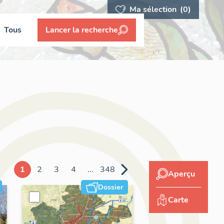
Ma sélection
(0)
Tous
Lancer la recherche
1
2
3
4
...
348
Aperçu
Dossier
Carte