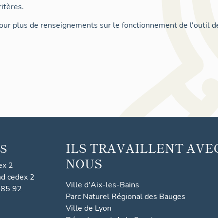
itères.
ur plus de renseignements sur le fonctionnement de l'outil d
ILS TRAVAILLENT AVE
S
NOUS
ex 2
nd cedex 2
Ville d'Aix-les-Bains
 85 92
Parc Naturel Régional des Bauges
Ville de Lyon