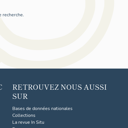
e recherche.
C
RETROUVEZ NOUS AUSSI
SUR
Bases de données nationales
Collections
La revue In Situ