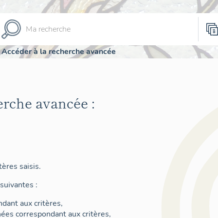
Accéder à la recherche avancée
erche avancée :
ères saisis.
suivantes :
dant aux critères,
nées correspondant aux critères,