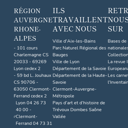
ILS
RET
RÉGION
TRAVAILLENT
NOUS
AUVERGNE
AVEC NOUS
SUR
RHONE-
ALPES
Ville d'Aix-les-Bains
Bases de
- 101 cours
Parc Naturel Régional des
nationale
Charlemagne CS
Bauges
Collectio
20033 - 69269
Ville de Lyon
La revue I
Lyon cedex 2
Département de la Savoie
European
- 59 bd L. Jouhaux
Département de la Haute-
Les carne
CS 90706 -
Savoie
l'Inventai
63050 Clermont-
Clermont-Auvergne-
Ferrand cedex 2
Métropole
Lyon 04 26 73
Pays d’art et d’histoire de
40 00 -
Trévoux Dombes Saône
Clermont-
Vallée
Ferrand 04 73 31