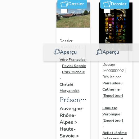
Dossier
Dossier
Dossier
IA74002101 |
Aperçu
Aperçu
Réalisé par
Véry Françoise
Dossier
-
Paviol Sophie
IM00000002 |
-
Prax Michèle
Réalisé par
-
Pairaudeau
Chalabi
Catherine
Maryannick
(Enquêteur)
Présentation
-
de l'aire
Auvergne-
Chausse
Véronique
Rhône-
d'étude
(Enquêteur)
Alpes
>
Megève
-
Haute-
Bellet Jérôme
Savoie
>