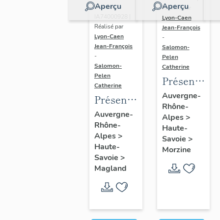
Aperçu
Aperçu
Dossier
Réalisé par
IA74000928 |
Lyon-Caen
Réalisé par
Jean-François
Lyon-Caen
-
Jean-François
Salomon-
-
Pelen
Salomon-
Catherine
Pelen
Présentatio
Catherine
de l'aire
Auvergne-
Présentation
Rhône-
d'étude
de la
Auvergne-
Alpes
>
d'Avoriaz
Rhône-
commune
Haute-
Alpes
>
Savoie
>
de
Haute-
Morzine
Magland
Savoie
>
Magland