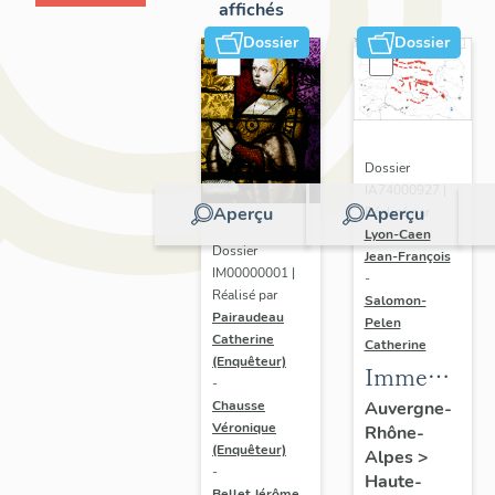
affichés
Dossier
Dossier
Dossier
IA74000927 |
Aperçu
Aperçu
Réalisé par
Lyon-Caen
Dossier
Jean-François
IM00000001 |
-
Réalisé par
Salomon-
Pairaudeau
Pelen
Catherine
Catherine
(Enquêteur)
Immeubles,
-
hôtels de
Chausse
Auvergne-
Véronique
Rhône-
voyageurs
(Enquêteur)
Alpes
>
-
Haute-
Bellet Jérôme