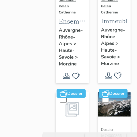
Salomon-
Pelen
Pelen
Catherine
Catherine
Immeubles
Ensemble
du génie
Auvergne-
Auvergne-
Rhône-
Rhône-
civil ;
Alpes
>
Alpes
>
galerie
Haute-
Haute-
marchande ;
Savoie
>
Savoie
>
établissement
Morzine
Morzine
administratif ;
salle de
spectacle
Dossier
Dossier
Dossier
IA74000866 |