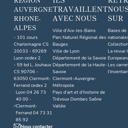
TRAVAILLENT
NOUS
AUVERGNE
AVEC NOUS
SUR
RHONE-
ALPES
Ville d'Aix-les-Bains
Bases de
- 101 cours
Parc Naturel Régional des
nationale
Charlemagne CS
Bauges
Collectio
20033 - 69269
Ville de Lyon
La revue I
Lyon cedex 2
Département de la Savoie
European
- 59 bd L. Jouhaux
Département de la Haute-
Les carne
CS 90706 -
Savoie
l'Inventai
63050 Clermont-
Clermont-Auvergne-
Ferrand cedex 2
Métropole
Lyon 04 26 73
Pays d’art et d’histoire de
40 00 -
Trévoux Dombes Saône
Clermont-
Vallée
Ferrand 04 73 31
85 92
Nous contacter