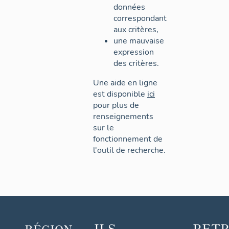
données
correspondant
aux critères,
une mauvaise
expression
des critères.
Une aide en ligne
est disponible
ici
pour plus de
renseignements
sur le
fonctionnement de
l'outil de recherche.
ILS
RET
RÉGION