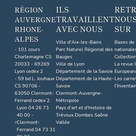
ILS
RET
RÉGION
TRAVAILLENT
NOUS
AUVERGNE
AVEC NOUS
SUR
RHONE-
ALPES
Ville d'Aix-les-Bains
Bases de
- 101 cours
Parc Naturel Régional des
nationale
Charlemagne CS
Bauges
Collectio
20033 - 69269
Ville de Lyon
La revue I
Lyon cedex 2
Département de la Savoie
European
- 59 bd L. Jouhaux
Département de la Haute-
Les carne
CS 90706 -
Savoie
l'Inventai
63050 Clermont-
Clermont-Auvergne-
Ferrand cedex 2
Métropole
Lyon 04 26 73
Pays d’art et d’histoire de
40 00 -
Trévoux Dombes Saône
Clermont-
Vallée
Ferrand 04 73 31