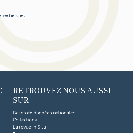
e recherche.
C
RETROUVEZ NOUS AUSSI
SUR
Bases de données nationales
Collections
La revue In Situ