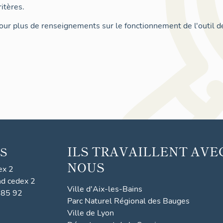
itères.
ur plus de renseignements sur le fonctionnement de l'outil d
ILS TRAVAILLENT AVE
S
NOUS
ex 2
nd cedex 2
Ville d'Aix-les-Bains
 85 92
Parc Naturel Régional des Bauges
Ville de Lyon