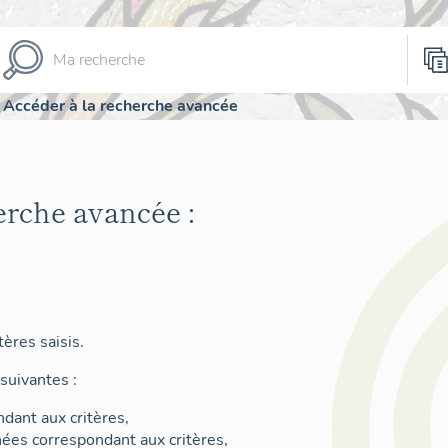
Accéder à la recherche avancée
erche avancée :
ères saisis.
suivantes :
dant aux critères,
nées correspondant aux critères,