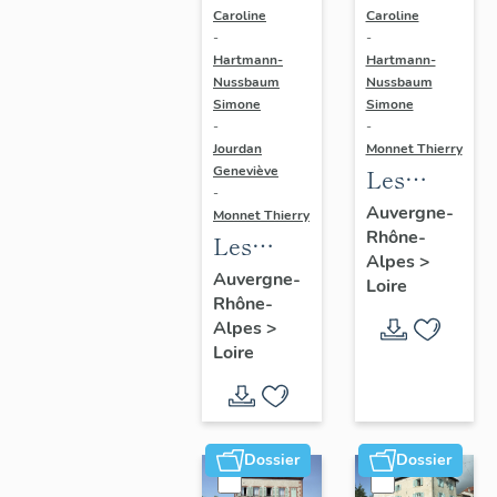
Caroline
Caroline
-
-
Hartmann-
Hartmann-
Nussbaum
Nussbaum
Simone
Simone
-
-
Jourdan
Monnet Thierry
Geneviève
Les
-
monuments
Auvergne-
Monnet Thierry
Rhône-
aux
Les
Alpes
>
morts du
fermes
Auvergne-
Loire
canton
Rhône-
du
Alpes
>
de
canton
Loire
Montbrison
de
Montbrison
Dossier
Dossier