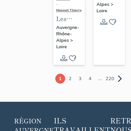
Alpes
>
-
morts du
Loire
Monnet Thierry
canton
Les
de Boën
croix
Auvergne-
et de la
Rhône-
monumentales
commune
Alpes
>
du
Loire
de Sail-
canton
sous-
de
Couzan
Montbrison
1
2
3
4
...
220
ILS
RET
RÉGION
TRAVAILLENT
NOUS
AUVERGNE