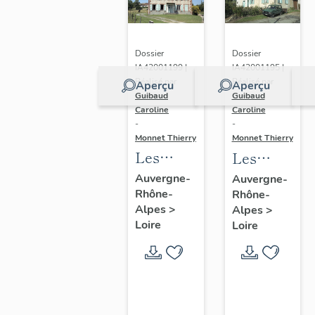
Dossier
Dossier
IA42001199 |
IA42001195 |
Réalisé par
Réalisé par
Aperçu
Aperçu
Guibaud
Guibaud
Caroline
Caroline
-
-
Monnet Thierry
Monnet Thierry
Les
Les
fermes
fermes
Auvergne-
Auvergne-
Rhône-
vigneronnes
Rhône-
du
Alpes
>
Alpes
>
du
canton
Loire
Loire
canton
de Boën
de Boën
et de la
et de la
commune
commune
de Sail-
de Sail-