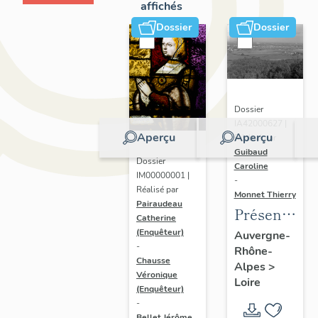
affichés
Dossier
Dossier
Dossier
IA42000627 |
Aperçu
Aperçu
Réalisé par
Guibaud
Dossier
Caroline
IM00000001 |
-
Réalisé par
Monnet Thierry
Pairaudeau
Présentatio
Catherine
de
(Enquêteur)
Auvergne-
-
Rhône-
l'étude
Chausse
Alpes
>
du
Véronique
Loire
(Enquêteur)
patrimoine
-
du
Bellet Jérôme