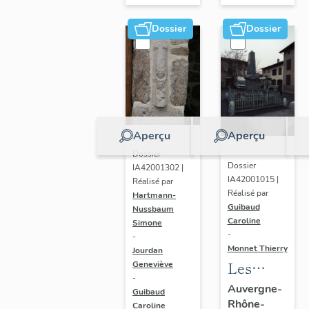
sous-
sous-
Couzan
Dossier
Dossier
Couzan
Aperçu
Aperçu
Dossier
Dossier
IA42001302 |
IA42001015 |
Réalisé par
Réalisé par
Hartmann-
Guibaud
Nussbaum
Caroline
Simone
-
-
Monnet Thierry
Jourdan
Les
Geneviève
-
monuments
Auvergne-
Guibaud
Rhône-
aux
Caroline