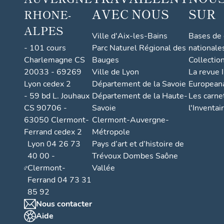
AVEC NOUS
SUR
RHONE-
ALPES
Ville d'Aix-les-Bains
Bases de
- 101 cours
Parc Naturel Régional des
nationale
Charlemagne CS
Bauges
Collectio
20033 - 69269
Ville de Lyon
La revue I
Lyon cedex 2
Département de la Savoie
European
- 59 bd L. Jouhaux
Département de la Haute-
Les carne
CS 90706 -
Savoie
l'Inventai
63050 Clermont-
Clermont-Auvergne-
Ferrand cedex 2
Métropole
Lyon 04 26 73
Pays d’art et d’histoire de
40 00 -
Trévoux Dombes Saône
Clermont-
Vallée
Ferrand 04 73 31
85 92
Nous contacter
Aide