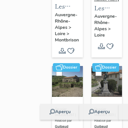
Les
Les
immeubles
cuvages
Auvergne-
Auvergne-
Rhône-
de la
Rhône-
du
Alpes
>
Alpes
>
commune
canton
Loire
>
Loire
de
de Boën
Montbrison
Montbrison
et de la
commune
de Sail-
Dossier
Dossier
sous-
Couzan
Dossier
Dossier
Aperçu
Aperçu
IA42001297 |
IA42001303 |
Réalisé par
Réalisé par
Guibaud
Guibaud