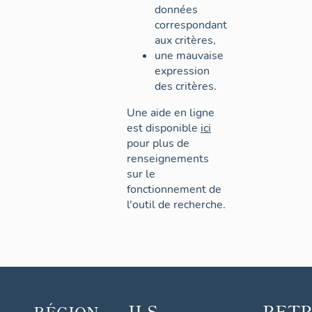
données
correspondant
aux critères,
une mauvaise
expression
des critères.
Une aide en ligne
est disponible
ici
pour plus de
renseignements
sur le
fonctionnement de
l'outil de recherche.
ILS
RET
RÉGION