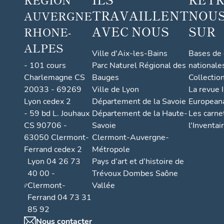
TRAVAILLENT
NOUS
AUVERGNE
AVEC NOUS
SUR
RHONE-
ALPES
Ville d'Aix-les-Bains
Bases de
- 101 cours
Parc Naturel Régional des
nationale
Charlemagne CS
Bauges
Collectio
20033 - 69269
Ville de Lyon
La revue I
Lyon cedex 2
Département de la Savoie
European
- 59 bd L. Jouhaux
Département de la Haute-
Les carne
CS 90706 -
Savoie
l'Inventai
63050 Clermont-
Clermont-Auvergne-
Ferrand cedex 2
Métropole
Lyon 04 26 73
Pays d’art et d’histoire de
40 00 -
Trévoux Dombes Saône
Clermont-
Vallée
Ferrand 04 73 31
85 92
Nous contacter