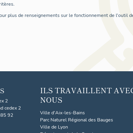
itères.
ur plus de renseignements sur le fonctionnement de l'outil d
ILS TRAVAILLENT AVE
S
NOUS
ex 2
nd cedex 2
Ville d'Aix-les-Bains
 85 92
Parc Naturel Régional des Bauges
Ville de Lyon