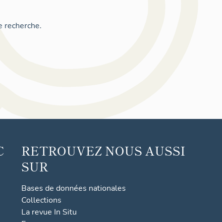
e recherche.
C
RETROUVEZ NOUS AUSSI
SUR
Bases de données nationales
Collections
La revue In Situ