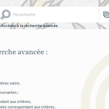
Accéder à la recherche avancée
erche avancée :
ères saisis.
suivantes :
dant aux critères,
nées correspondant aux critères,