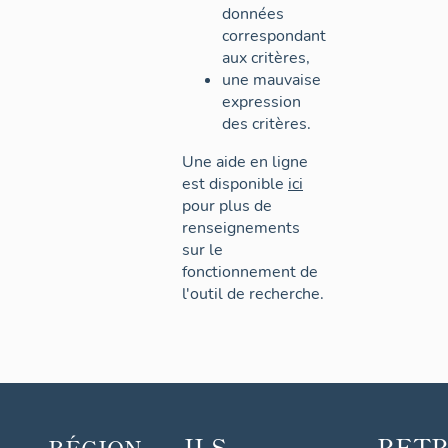
données
correspondant
aux critères,
une mauvaise
expression
des critères.
Une aide en ligne
est disponible
ici
pour plus de
renseignements
sur le
fonctionnement de
l'outil de recherche.
ILS
RET
RÉGION