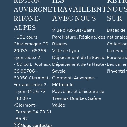
TRAVAILLENT
NOUS
AUVERGNE
AVEC NOUS
SUR
RHONE-
ALPES
Ville d'Aix-les-Bains
Bases de
- 101 cours
Parc Naturel Régional des
nationale
Charlemagne CS
Bauges
Collectio
20033 - 69269
Ville de Lyon
La revue I
Lyon cedex 2
Département de la Savoie
European
- 59 bd L. Jouhaux
Département de la Haute-
Les carne
CS 90706 -
Savoie
l'Inventai
63050 Clermont-
Clermont-Auvergne-
Ferrand cedex 2
Métropole
Lyon 04 26 73
Pays d’art et d’histoire de
40 00 -
Trévoux Dombes Saône
Clermont-
Vallée
Ferrand 04 73 31
85 92
Nous contacter