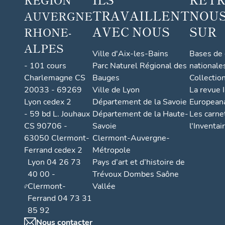
TRAVAILLENT
NOUS
AUVERGNE
AVEC NOUS
SUR
RHONE-
ALPES
Ville d'Aix-les-Bains
Bases de
- 101 cours
Parc Naturel Régional des
nationale
Charlemagne CS
Bauges
Collectio
20033 - 69269
Ville de Lyon
La revue I
Lyon cedex 2
Département de la Savoie
European
- 59 bd L. Jouhaux
Département de la Haute-
Les carne
CS 90706 -
Savoie
l'Inventai
63050 Clermont-
Clermont-Auvergne-
Ferrand cedex 2
Métropole
Lyon 04 26 73
Pays d’art et d’histoire de
40 00 -
Trévoux Dombes Saône
Clermont-
Vallée
Ferrand 04 73 31
85 92
Nous contacter