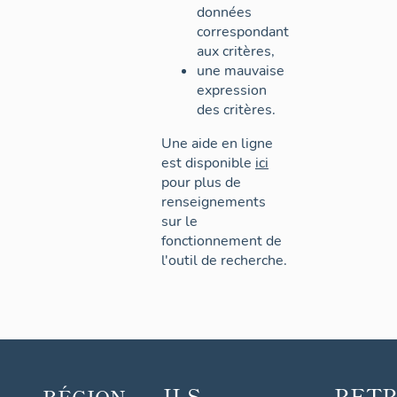
données
correspondant
aux critères,
une mauvaise
expression
des critères.
Une aide en ligne
est disponible
ici
pour plus de
renseignements
sur le
fonctionnement de
l'outil de recherche.
ILS
RET
RÉGION