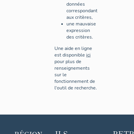
données
correspondant
aux critères,
une mauvaise
expression
des critères.
Une aide en ligne
est disponible
ici
pour plus de
renseignements
sur le
fonctionnement de
l'outil de recherche.
ILS
RET
RÉGION