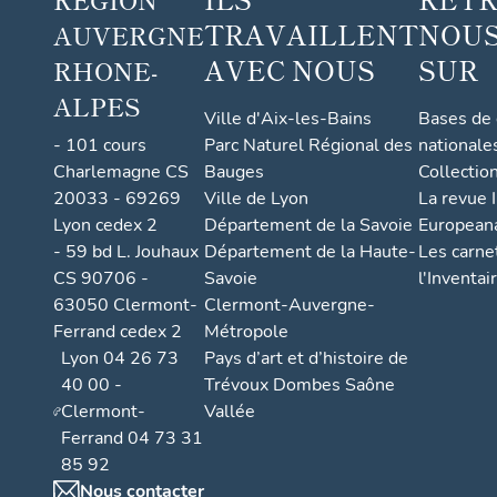
TRAVAILLENT
NOUS
AUVERGNE
AVEC NOUS
SUR
RHONE-
ALPES
Ville d'Aix-les-Bains
Bases de
- 101 cours
Parc Naturel Régional des
nationale
Charlemagne CS
Bauges
Collectio
20033 - 69269
Ville de Lyon
La revue I
Lyon cedex 2
Département de la Savoie
European
- 59 bd L. Jouhaux
Département de la Haute-
Les carne
CS 90706 -
Savoie
l'Inventai
63050 Clermont-
Clermont-Auvergne-
Ferrand cedex 2
Métropole
Lyon 04 26 73
Pays d’art et d’histoire de
40 00 -
Trévoux Dombes Saône
Clermont-
Vallée
Ferrand 04 73 31
85 92
Nous contacter