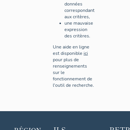
données
correspondant
aux critères,
une mauvaise
expression
des critères.
Une aide en ligne
est disponible
ici
pour plus de
renseignements
sur le
fonctionnement de
l'outil de recherche.
ILS
RET
RÉGION