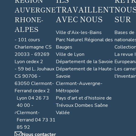
TRAVAILLENT
NOUS
AUVERGNE
AVEC NOUS
SUR
RHONE-
ALPES
Ville d'Aix-les-Bains
Bases de
- 101 cours
Parc Naturel Régional des
nationale
Charlemagne CS
Bauges
Collectio
20033 - 69269
Ville de Lyon
La revue I
Lyon cedex 2
Département de la Savoie
European
- 59 bd L. Jouhaux
Département de la Haute-
Les carne
CS 90706 -
Savoie
l'Inventai
63050 Clermont-
Clermont-Auvergne-
Ferrand cedex 2
Métropole
Lyon 04 26 73
Pays d’art et d’histoire de
40 00 -
Trévoux Dombes Saône
Clermont-
Vallée
Ferrand 04 73 31
85 92
Nous contacter