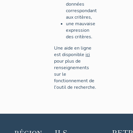
données
correspondant
aux critères,
une mauvaise
expression
des critères.
Une aide en ligne
est disponible
ici
pour plus de
renseignements
sur le
fonctionnement de
l'outil de recherche.
ILS
RET
RÉGION