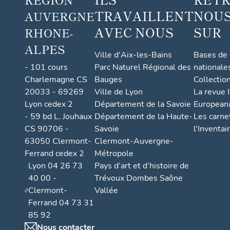
TRAVAILLENT
NOUS
AUVERGNE
AVEC NOUS
SUR
RHONE-
ALPES
Ville d'Aix-les-Bains
Bases de
- 101 cours
Parc Naturel Régional des
nationale
Charlemagne CS
Bauges
Collectio
20033 - 69269
Ville de Lyon
La revue I
Lyon cedex 2
Département de la Savoie
European
- 59 bd L. Jouhaux
Département de la Haute-
Les carne
CS 90706 -
Savoie
l'Inventai
63050 Clermont-
Clermont-Auvergne-
Ferrand cedex 2
Métropole
Lyon 04 26 73
Pays d’art et d’histoire de
40 00 -
Trévoux Dombes Saône
Clermont-
Vallée
Ferrand 04 73 31
85 92
Nous contacter