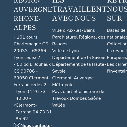
TRAVAILLENT
NOUS
AUVERGNE
AVEC NOUS
SUR
RHONE-
ALPES
Ville d'Aix-les-Bains
Bases de
- 101 cours
Parc Naturel Régional des
nationale
Charlemagne CS
Bauges
Collectio
20033 - 69269
Ville de Lyon
La revue I
Lyon cedex 2
Département de la Savoie
European
- 59 bd L. Jouhaux
Département de la Haute-
Les carne
CS 90706 -
Savoie
l'Inventai
63050 Clermont-
Clermont-Auvergne-
Ferrand cedex 2
Métropole
Lyon 04 26 73
Pays d’art et d’histoire de
40 00 -
Trévoux Dombes Saône
Clermont-
Vallée
Ferrand 04 73 31
85 92
Nous contacter