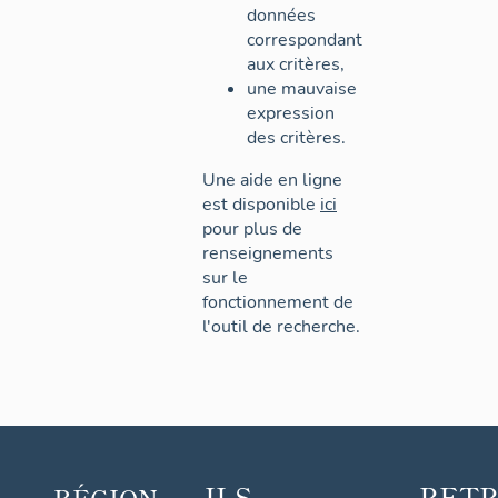
données
correspondant
aux critères,
une mauvaise
expression
des critères.
Une aide en ligne
est disponible
ici
pour plus de
renseignements
sur le
fonctionnement de
l'outil de recherche.
ILS
RET
RÉGION