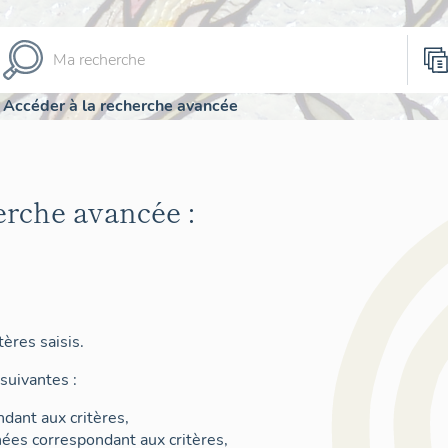
Accéder à la recherche avancée
erche avancée :
ères saisis.
suivantes :
dant aux critères,
nées correspondant aux critères,