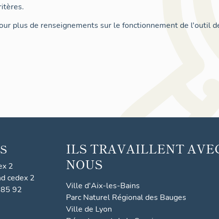
itères.
ur plus de renseignements sur le fonctionnement de l'outil d
ILS TRAVAILLENT AVE
S
NOUS
ex 2
nd cedex 2
Ville d'Aix-les-Bains
 85 92
Parc Naturel Régional des Bauges
Ville de Lyon