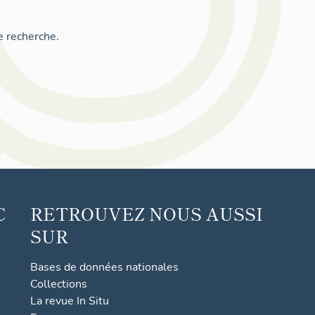
e recherche.
C
RETROUVEZ NOUS AUSSI
SUR
Bases de données nationales
Collections
La revue In Situ