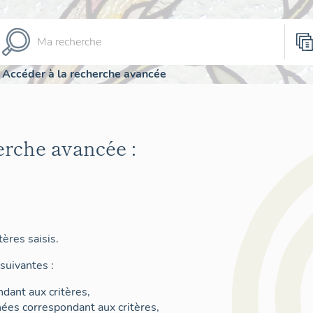
Accéder à la recherche avancée
erche avancée :
ères saisis.
suivantes :
dant aux critères,
nées correspondant aux critères,