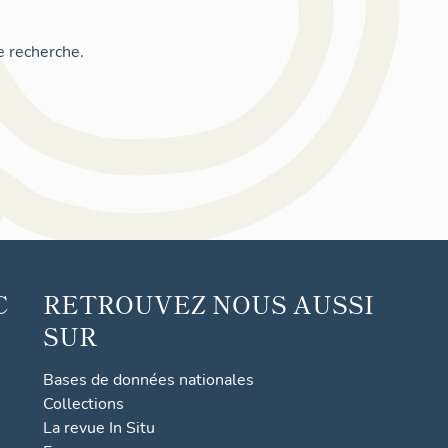
e recherche.
C
RETROUVEZ NOUS AUSSI
SUR
Bases de données nationales
Collections
La revue In Situ