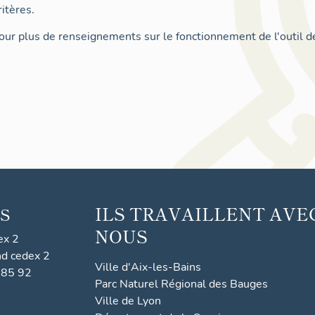
itères.
ur plus de renseignements sur le fonctionnement de l'outil d
ILS TRAVAILLENT AVE
S
NOUS
ex 2
nd cedex 2
Ville d'Aix-les-Bains
 85 92
Parc Naturel Régional des Bauges
Ville de Lyon