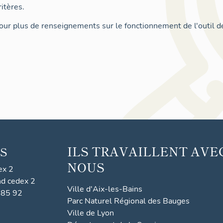
itères.
ur plus de renseignements sur le fonctionnement de l'outil d
ILS TRAVAILLENT AVE
S
NOUS
ex 2
nd cedex 2
Ville d'Aix-les-Bains
 85 92
Parc Naturel Régional des Bauges
Ville de Lyon