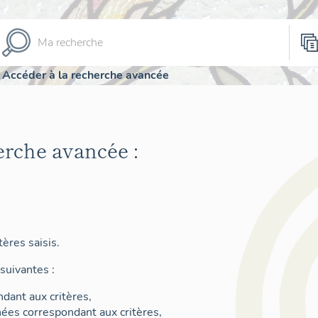
Accéder à la recherche avancée
erche avancée :
ères saisis.
suivantes :
dant aux critères,
nées correspondant aux critères,