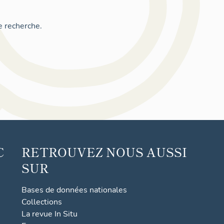
e recherche.
C
RETROUVEZ NOUS AUSSI
SUR
Bases de données nationales
Collections
La revue In Situ