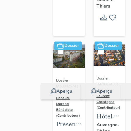
Thiers
Dossier
Dossier
Dossier
Dossier
IA63002450 |
IA63002574 |
Réalisé par
Aperçu
Aperçu
Réalisé par
Laurent
Renaud-
Christophe
Morand
(Contributeur)
Bénédicte
Hôtel-
(Contributeur)
Présentation
Dieu de
Auvergne-