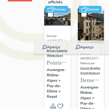
affichés
Dossier
Dossier
Dossier
IA63002771 |
Réalisé par
Aperçu
Aperçu
Brown Isabelle
Dossier
(Rédacteur)
IA63001227 |
Points
Réalisé par
de vue
Ceroni Brigitte
Auvergne-
(Contributeur)
Rhône-
sur le
Demeures
Alpes
>
paysage
Puy-de-
en site
Auvergne-
thermal
Dôme
>
Rhône-
de pente
Royat
Alpes
>
Puy-de-
Dôme
>