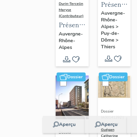
Présentatio
Durin-Tercelin
Maryse
de
Auvergne-
(Contributeur)
Rhône-
l'enquête
Présentation
Alpes
>
thématique
de
Puy-de-
Auvergne-
régionale
Dôme
>
Rhône-
l’opération
"Pentes
Thiers
Alpes
tissus et
de la
ornements
commune
liturgiques
de
en
Dossier
Dossier
Thiers"
Auvergne
Dossier
IA00141292 |
Aperçu
Aperçu
Réalisé par
Guégan
Dossier
Catherine