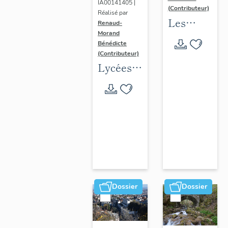
IA00141405 |
(Contributeur)
Réalisé par
Les
Renaud-
Morand
collèges
Bénédicte
jésuites
(Contributeur)
d'Ancien
Lycées
Régime
publics
(1556-
en
1763)
espace
dans la
urbain
région
(1802-
Auvergne-
1988)
Rhône-
Alpes
Dossier
Dossier
(DOSSIER
EN
COURS)