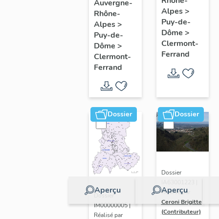
de
Rhône-
Clermont-
Auvergne-
Alpes
>
Rhône-
l'opération
Ferrand
Puy-de-
Alpes
>
ponctuelle
: les
Dôme
>
Puy-de-
"Muraille
raisons
Clermont-
Dôme
>
Ferrand
de
de
Clermont-
Ferrand
Chine"
l'étude
(de
Clermont-
Ferrand)
Dossier
Dossier
Dossier
IA63001223 |
Aperçu
Aperçu
Réalisé par
Dossier
Ceroni Brigitte
IM00000005 |
(Contributeur)
Réalisé par