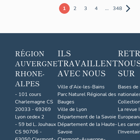
1
2
3
4
...
348
ILS
RET
RÉGION
TRAVAILLENT
NOUS
AUVERGNE
AVEC NOUS
SUR
RHONE-
ALPES
Ville d'Aix-les-Bains
Bases de
- 101 cours
Parc Naturel Régional des
nationale
Charlemagne CS
Bauges
Collectio
20033 - 69269
Ville de Lyon
La revue I
Lyon cedex 2
Département de la Savoie
European
- 59 bd L. Jouhaux
Département de la Haute-
Les carne
CS 90706 -
Savoie
l'Inventai
63050 Clermont-
Clermont-Auvergne-