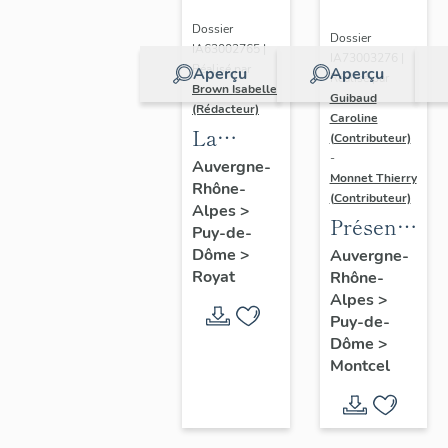
Dossier
Dossier
IA63002765 |
IA73003276 |
Réalisé par
Aperçu
Aperçu
Réalisé par
Brown Isabelle
Guibaud
(Rédacteur)
Caroline
La
(Contributeur)
-
station
Auvergne-
Monnet Thierry
Rhône-
thermale
(Contributeur)
Alpes
>
de
Présentatio
Puy-de-
Royat-
de la
Dôme
>
Auvergne-
Chamalières
Royat
Rhône-
commune
Alpes
>
de
Puy-de-
Montcel
Dôme
>
Montcel