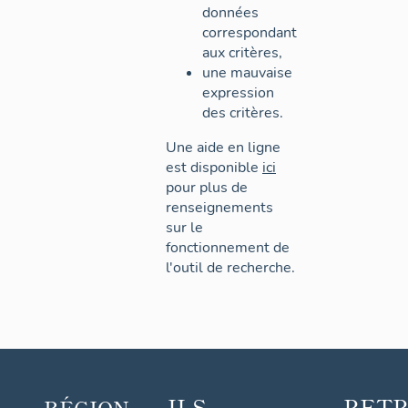
données
correspondant
aux critères,
une mauvaise
expression
des critères.
Une aide en ligne
est disponible
ici
pour plus de
renseignements
sur le
fonctionnement de
l'outil de recherche.
ILS
RET
RÉGION