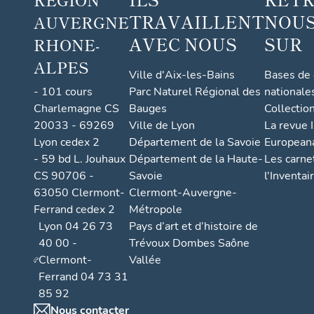
TRAVAILLENT
NOUS
AUVERGNE
AVEC NOUS
SUR
RHONE-
ALPES
Ville d'Aix-les-Bains
Bases de
- 101 cours
Parc Naturel Régional des
nationale
Charlemagne CS
Bauges
Collectio
20033 - 69269
Ville de Lyon
La revue I
Lyon cedex 2
Département de la Savoie
European
- 59 bd L. Jouhaux
Département de la Haute-
Les carne
CS 90706 -
Savoie
l'Inventai
63050 Clermont-
Clermont-Auvergne-
Ferrand cedex 2
Métropole
Lyon 04 26 73
Pays d’art et d’histoire de
40 00 -
Trévoux Dombes Saône
Clermont-
Vallée
Ferrand 04 73 31
85 92
Nous contacter