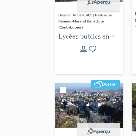
Aperçu
Dossier IA00141405 | Réalisé par
Renaud-Morand Bénédicte
(Contributeur)
Lycées publics en
espace urbain (1802-
1988)
Dossier
Aperçu