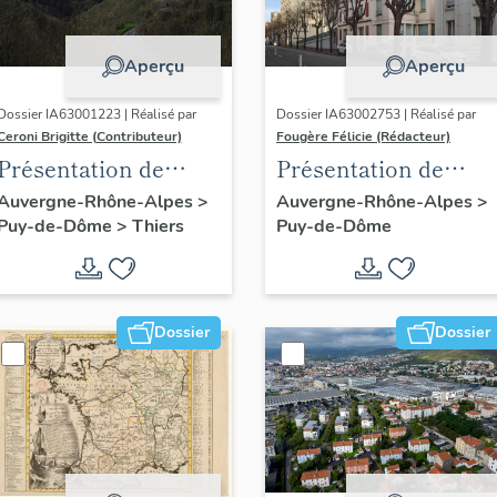
Aperçu
Aperçu
Dossier IA63001223 | Réalisé par
Dossier IA63002753 | Réalisé par
Ceroni Brigitte (Contributeur)
Fougère Félicie (Rédacteur)
Présentation de
Présentation de
l'enquête thématique
l'opération
Auvergne-Rhône-Alpes
>
Auvergne-Rhône-Alpes
>
Puy-de-Dôme
>
Thiers
Puy-de-Dôme
régionale "Pentes de
d'inventaire des
la commune de
boulevards de
Thiers"
ceinture de
Clermont-Ferrand
Dossier
Dossier