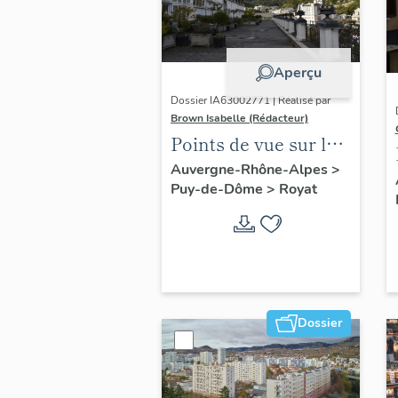
Aperçu
Dossier IA63002771 | Réalisé par
Brown Isabelle (Rédacteur)
Points de vue sur le
paysage thermal
Auvergne-Rhône-Alpes
>
Puy-de-Dôme
>
Royat
Dossier