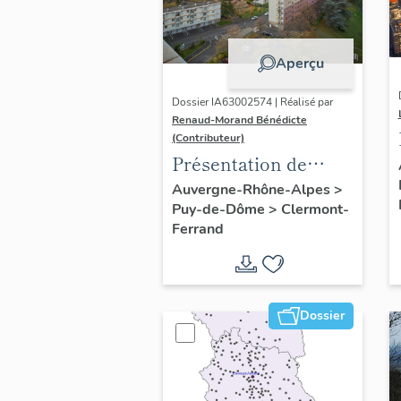
Aperçu
Dossier IA63002574 | Réalisé par
Renaud-Morand Bénédicte
(Contributeur)
Présentation de
l'opération
Auvergne-Rhône-Alpes
>
Puy-de-Dôme
>
Clermont-
ponctuelle "Muraille
Ferrand
de Chine" (de
Clermont-Ferrand)
Dossier