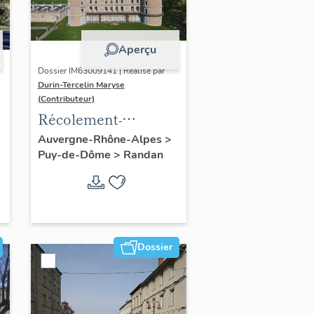
Aperçu
Dossier IM63009141 | Réalisé par
Durin-Tercelin Maryse
(Contributeur)
Récolement-
inventaire du fonds
Auvergne-Rhône-Alpes
>
Puy-de-Dôme
>
Randan
mobilier du domaine
royal de Randan
Dossier