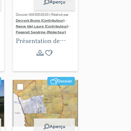
Aperçu
Dossier IA63002630 | Réalisé par
Decrock Bruno (Contributeur)
-
Raeve (de) Laure (Contributeur)
-
Pagenot Sandrine (Rédacteur)
Présentation de
l'aire d'étude de
l'inventaire du
patrimoine viticole
de Clermont-
Auvergne-Métropole
Dossier
Aperçu