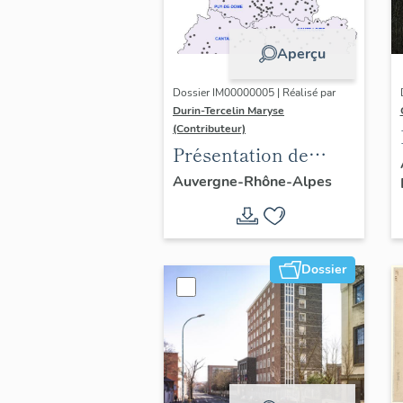
Aperçu
Dossier IM00000005 | Réalisé par
Durin-Tercelin Maryse
(Contributeur)
Présentation de
l’opération tissus et
Auvergne-Rhône-Alpes
ornements
liturgiques en
Auvergne
Dossier