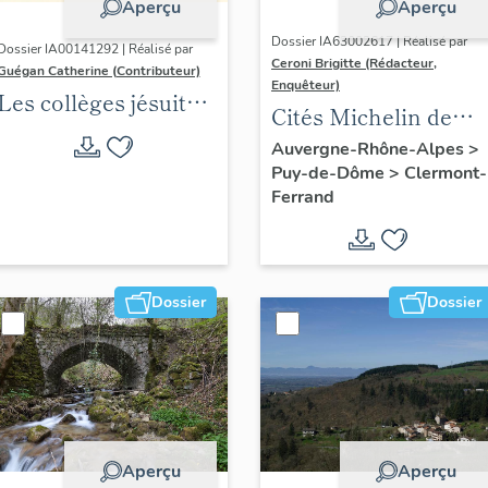
Aperçu
Aperçu
Dossier IA63002617 | Réalisé par
Dossier IA00141292 | Réalisé par
Ceroni Brigitte (Rédacteur,
Guégan Catherine (Contributeur)
Enquêteur)
Les collèges jésuites
Cités Michelin de
d'Ancien Régime
l'agglomération
Auvergne-Rhône-Alpes
>
(1556-1763) dans la
Puy-de-Dôme
>
Clermont-
clermontoise
région Auvergne-
Ferrand
Rhône-Alpes
(DOSSIER EN
COURS)
Dossier
Dossier
Aperçu
Aperçu