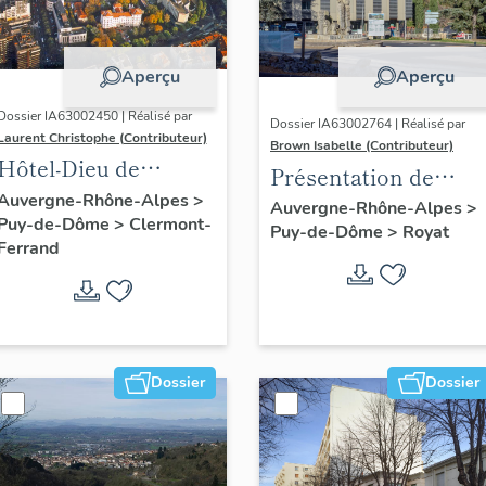
Aperçu
Aperçu
Dossier IA63002450 | Réalisé par
Dossier IA63002764 | Réalisé par
Laurent Christophe (Contributeur)
Brown Isabelle (Contributeur)
Hôtel-Dieu de
Présentation de
Clermont-Ferrand :
Auvergne-Rhône-Alpes
>
l'opération
Auvergne-Rhône-Alpes
>
Puy-de-Dôme
>
Clermont-
les raisons de l'étude
Puy-de-Dôme
>
Royat
d'inventaire de la
Ferrand
station thermale de
Royat-Chamalières
Dossier
Dossier