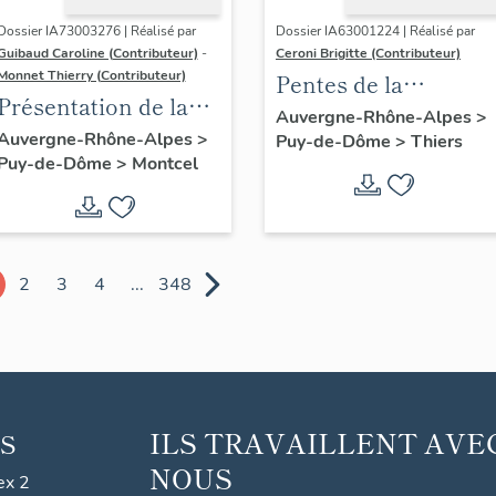
Dossier IA73003276 | Réalisé par
Dossier IA63001224 | Réalisé par
Guibaud Caroline (Contributeur)
-
Ceroni Brigitte (Contributeur)
Monnet Thierry (Contributeur)
Pentes de la
Présentation de la
commune de Thiers
Auvergne-Rhône-Alpes
>
commune de
Auvergne-Rhône-Alpes
>
Puy-de-Dôme
>
Thiers
Puy-de-Dôme
>
Montcel
Montcel
2
3
4
...
348
ILS TRAVAILLENT AVE
S
NOUS
ex 2