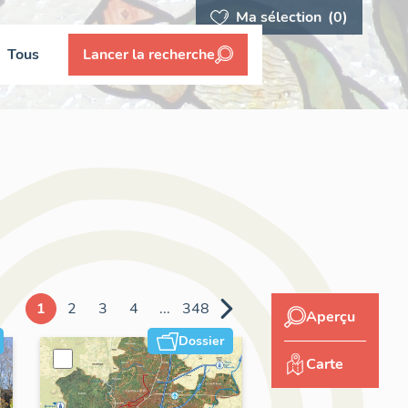
Ma sélection
(0)
Tous
Lancer la recherche
1
2
3
4
...
348
Aperçu
Dossier
Carte