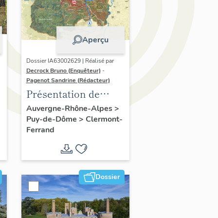
Aperçu
Dossier IA63002629 | Réalisé par
Decrock Bruno (Enquêteur)
-
Pagenot Sandrine (Rédacteur)
Présentation de
l'opération
Auvergne-Rhône-Alpes
>
Puy-de-Dôme
>
Clermont-
d'inventaire du
Ferrand
patrimoine viticole
du territoire de
Clermont-Auvergne-
Métropole
Dossier