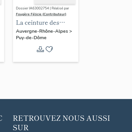
Dossier IA63002754 | Réalisé par
Fougère Félicie (Contributeur)
La ceinture des
boulevards de
Auvergne-Rhône-Alpes
>
Puy-de-Dôme
Clermont-Ferrand
C
RETROUVEZ NOUS AUSSI
SUR