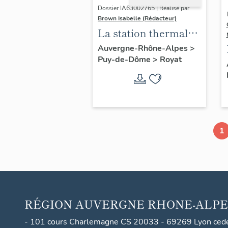
Dossier IA63002765 | Réalisé par
Brown Isabelle (Rédacteur)
La station thermale
de Royat-
Auvergne-Rhône-Alpes
>
Puy-de-Dôme
>
Royat
Chamalières
1
RÉGION
AUVERGNE RHONE-ALPE
- 101 cours Charlemagne CS 20033 - 69269 Lyon ced