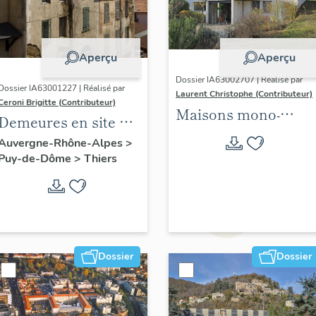
Aperçu
Aperçu
Dossier IA63002707 | Réalisé par
Dossier IA63001227 | Réalisé par
Laurent Christophe (Contributeur)
Ceroni Brigitte (Contributeur)
Maisons mono-
Demeures en site de
familiales
pente
Auvergne-Rhône-Alpes
>
singulières des
Puy-de-Dôme
>
Thiers
années 1945-1975
situées sur les 21
communes de
Clermont Auvergne
métropole. 2021-2024.
Dossier
Dossier