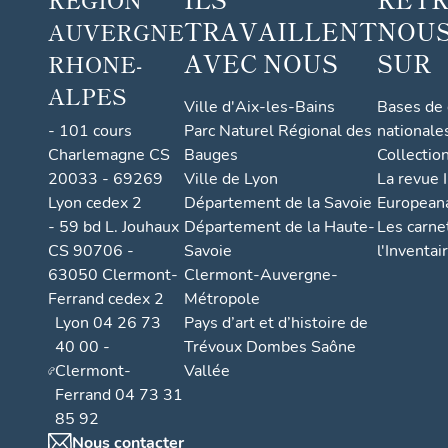
TRAVAILLENT
NOUS
AUVERGNE
AVEC NOUS
SUR
RHONE-
ALPES
Ville d'Aix-les-Bains
Bases de
- 101 cours
Parc Naturel Régional des
nationale
Charlemagne CS
Bauges
Collectio
20033 - 69269
Ville de Lyon
La revue I
Lyon cedex 2
Département de la Savoie
European
- 59 bd L. Jouhaux
Département de la Haute-
Les carne
CS 90706 -
Savoie
l'Inventai
63050 Clermont-
Clermont-Auvergne-
Ferrand cedex 2
Métropole
Lyon 04 26 73
Pays d’art et d’histoire de
40 00 -
Trévoux Dombes Saône
Clermont-
Vallée
Ferrand 04 73 31
85 92
Nous contacter