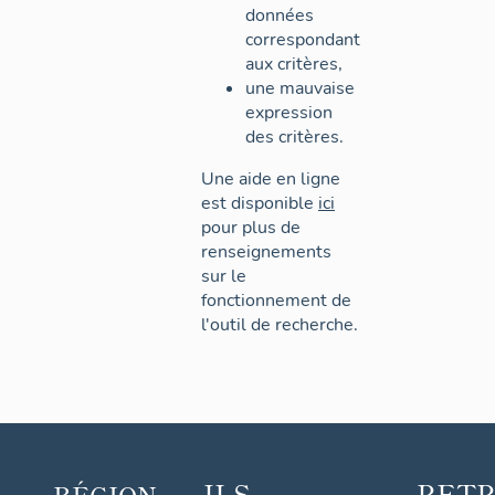
données
correspondant
aux critères,
une mauvaise
expression
des critères.
Une aide en ligne
est disponible
ici
pour plus de
renseignements
sur le
fonctionnement de
l'outil de recherche.
ILS
RET
RÉGION