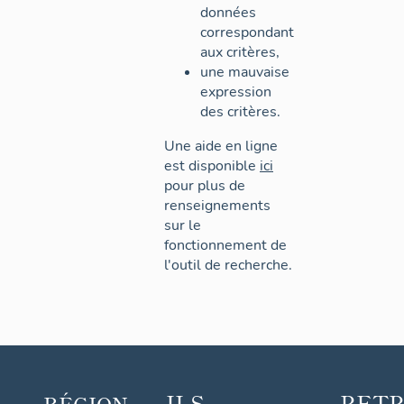
données
correspondant
aux critères,
une mauvaise
expression
des critères.
Une aide en ligne
est disponible
ici
pour plus de
renseignements
sur le
fonctionnement de
l'outil de recherche.
ILS
RET
RÉGION