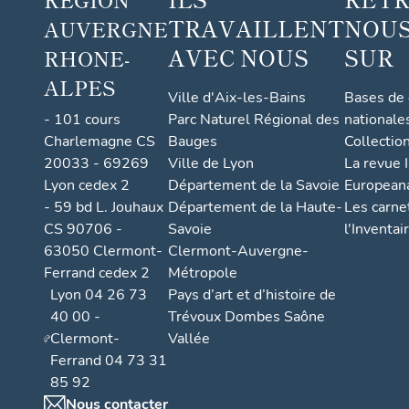
TRAVAILLENT
NOUS
AUVERGNE
AVEC NOUS
SUR
RHONE-
ALPES
Ville d'Aix-les-Bains
Bases de
- 101 cours
Parc Naturel Régional des
nationale
Charlemagne CS
Bauges
Collectio
20033 - 69269
Ville de Lyon
La revue I
Lyon cedex 2
Département de la Savoie
European
- 59 bd L. Jouhaux
Département de la Haute-
Les carne
CS 90706 -
Savoie
l'Inventai
63050 Clermont-
Clermont-Auvergne-
Ferrand cedex 2
Métropole
Lyon 04 26 73
Pays d’art et d’histoire de
40 00 -
Trévoux Dombes Saône
Clermont-
Vallée
Ferrand 04 73 31
85 92
Nous contacter