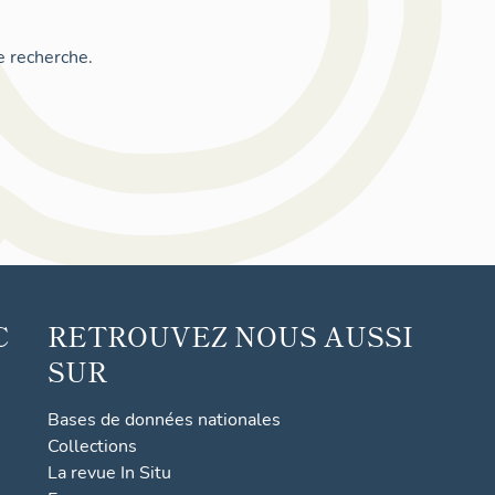
e recherche.
C
RETROUVEZ NOUS AUSSI
SUR
Bases de données nationales
Collections
La revue In Situ