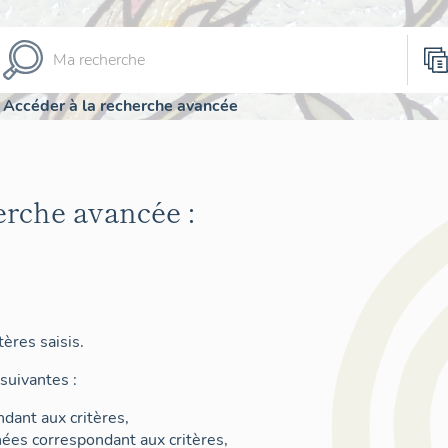
Accéder à la recherche avancée
erche avancée :
ères saisis.
suivantes :
dant aux critères,
nées correspondant aux critères,