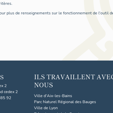
itères.
ur plus de renseignements sur le fonctionnement de l'outil d
ILS TRAVAILLENT AVE
S
NOUS
ex 2
nd cedex 2
Ville d'Aix-les-Bains
 85 92
Parc Naturel Régional des Bauges
Ville de Lyon