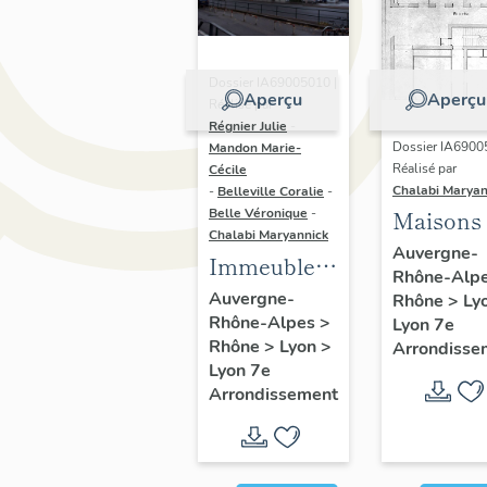
Dossier IA69005010 |
Aperçu
Aperçu
Réalisé par
Régnier Julie
-
Dossier IA6900
Mandon Marie-
Réalisé par
Cécile
Chalabi Maryan
-
Belleville Coralie
-
Belle Véronique
-
Maisons
Chalabi Maryannick
Auvergne-
Immeubles
Rhône-Alp
du secteur
Auvergne-
Rhône
>
Ly
Rhône-Alpes
>
d'étude La
Lyon 7e
Rhône
>
Lyon
>
Arrondisse
Guillotière
Lyon 7e
Arrondissement