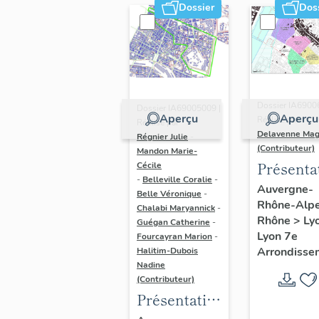
Dossier
Dos
Dossier IA6900
Dossier IA69005009 |
Aperçu
Aperçu
Réalisé par
Réalisé par
Delavenne Mag
Régnier Julie
-
(Contributeur)
Mandon Marie-
Présenta
Cécile
-
Belleville Coralie
-
du secte
Auvergne-
Belle Véronique
-
Rhône-Alp
d'étude
Chalabi Maryannick
-
Rhône
>
Ly
Guégan Catherine
-
"Saint-
Lyon 7e
Fourcayran Marion
-
André"
Arrondisse
Halitim-Dubois
(Lyon 7)
Nadine
(Contributeur)
Présentation