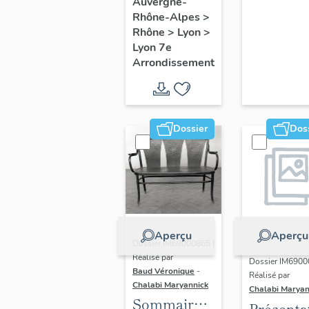
du secteur
Auvergne-
Rhône-Alpes
>
d'étude
Rhône
>
Lyon
>
Lyon
Lyon 7e
Guillotière
Arrondissement
Dossier
Dos
Aperçu
Aperçu
Dossier IM69000865 |
Réalisé par
Dossier IM6900
Baud Véronique
-
Réalisé par
Chalabi Maryannick
Chalabi Maryan
Sommaire
Présenta