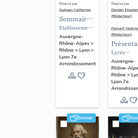
Réalisé par
Réalisé par
Guégan Catherine
Dandel Elisabe
(Rédacteur)
Sommaire
-
objets
Etablissement
Pamart Valérie
mobiliers :
(Rédacteur)
médical
Auvergne-
Présenta
Rhône-Alpes
>
Mobilier du
Clinique
Rhône
>
Lyon
>
des 1% d
Lycée
foyer
gynécologique
Lyon 7e
Lycée
profession
arménien
Auvergne-
et
Arrondissement
Rhône-Alp
Louise L
Louise Lab
de jeunes
d'accouchement
Rhône
>
Ly
filles Saint-
du docteur
Lyon 7e
Grégoire
Violet,
Arrondisse
actuellement
foyer arménien
de jeunes filles
Dossier
Dos
Saint-Grégoire