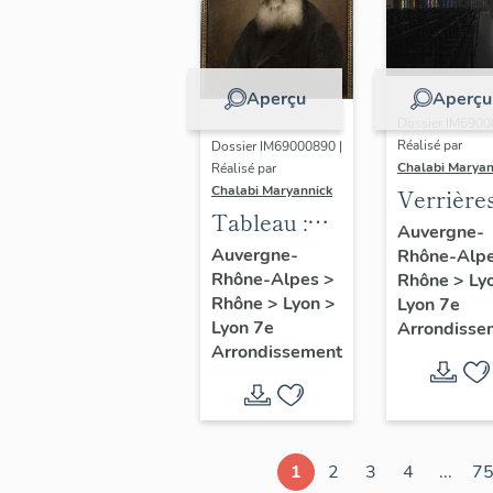
Aperçu
Aperçu
Dossier IM6900
Réalisé par
Dossier IM69000890 |
Chalabi Maryan
Réalisé par
Chalabi Maryannick
Verrière
Tableau :
Auvergne-
portrait du
Auvergne-
Rhône-Alp
Rhône-Alpes
>
Père
Rhône
>
Ly
Rhône
>
Lyon
>
Lyon 7e
Augustin
Lyon 7e
Arrondisse
Planque
Arrondissement
1
2
3
4
...
7