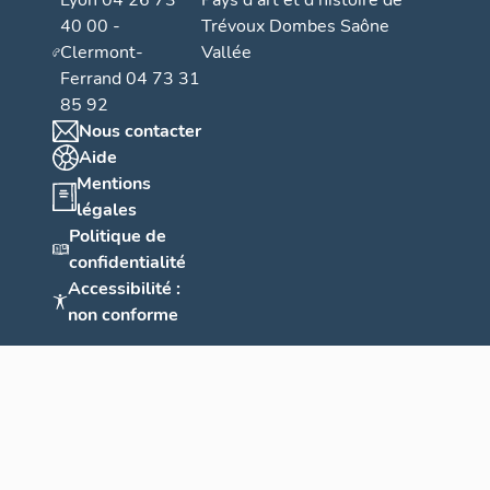
Lyon 04 26 73
Pays d’art et d’histoire de
40 00 -
Trévoux Dombes Saône
Clermont-
Vallée
Ferrand 04 73 31
85 92
Nous contacter
Aide
Mentions
légales
Politique de
confidentialité
Accessibilité :
non conforme