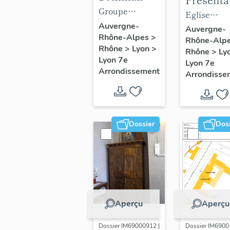
objets
Groupe
du mobil
Eglise
mobiliers
scolaire
Auvergne-
de l'églis
paroissiale
Auvergne-
Rhône-Alpes
>
du groupe
Gilbert-Dru
Rhône-Alp
paroissia
Notre-Dam
Rhône
>
Lyon
>
scolaire
Rhône
>
Ly
Notre-D
Saint-Louis
Lyon 7e
Lyon 7e
Gilbert-Dru
Saint-Lo
Arrondissement
Arrondisse
Dossier
Dos
Aperçu
Aperçu
Dossier IM69000912 |
Dossier IM6900