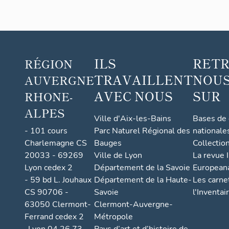
ILS
RET
RÉGION
TRAVAILLENT
NOUS
AUVERGNE
AVEC NOUS
SUR
RHONE-
ALPES
Ville d'Aix-les-Bains
Bases de
- 101 cours
Parc Naturel Régional des
nationale
Charlemagne CS
Bauges
Collectio
20033 - 69269
Ville de Lyon
La revue I
Lyon cedex 2
Département de la Savoie
European
- 59 bd L. Jouhaux
Département de la Haute-
Les carne
CS 90706 -
Savoie
l'Inventai
63050 Clermont-
Clermont-Auvergne-
Ferrand cedex 2
Métropole