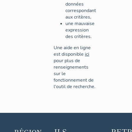
données
correspondant
aux critères,
une mauvaise
expression
des critères.
Une aide en ligne
est disponible
ici
pour plus de
renseignements
sur le
fonctionnement de
l'outil de recherche.
ILS
RET
RÉGION