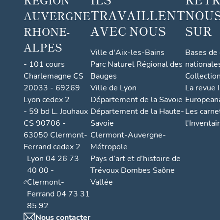
TRAVAILLENT
NOUS
AUVERGNE
AVEC NOUS
SUR
RHONE-
ALPES
Ville d'Aix-les-Bains
Bases de
- 101 cours
Parc Naturel Régional des
nationale
Charlemagne CS
Bauges
Collectio
20033 - 69269
Ville de Lyon
La revue I
Lyon cedex 2
Département de la Savoie
European
- 59 bd L. Jouhaux
Département de la Haute-
Les carne
CS 90706 -
Savoie
l'Inventai
63050 Clermont-
Clermont-Auvergne-
Ferrand cedex 2
Métropole
Lyon 04 26 73
Pays d’art et d’histoire de
40 00 -
Trévoux Dombes Saône
Clermont-
Vallée
Ferrand 04 73 31
85 92
Nous contacter