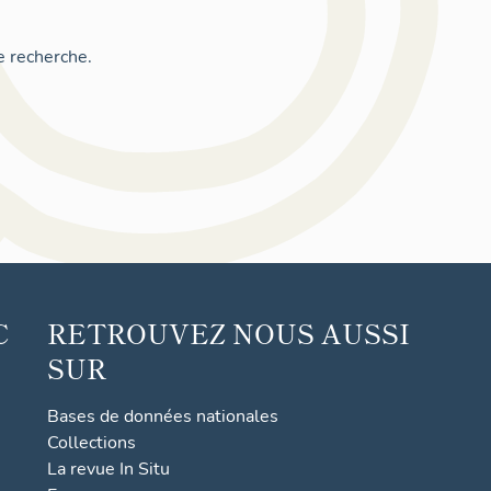
e recherche.
C
RETROUVEZ NOUS AUSSI
SUR
Bases de données nationales
Collections
La revue In Situ