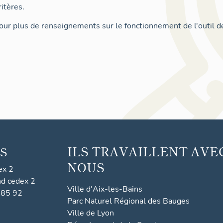
itères.
ur plus de renseignements sur le fonctionnement de l'outil d
ILS TRAVAILLENT AVE
S
NOUS
ex 2
nd cedex 2
Ville d'Aix-les-Bains
 85 92
Parc Naturel Régional des Bauges
Ville de Lyon