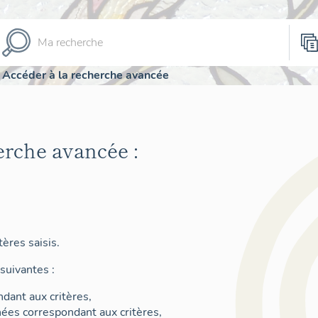
Accéder à la recherche avancée
erche avancée :
ères saisis.
suivantes :
dant aux critères,
nées correspondant aux critères,