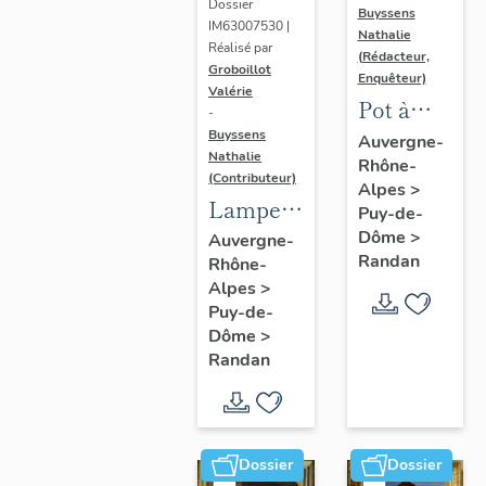
Dossier
Buyssens
IM63007530 |
Nathalie
Réalisé par
(Rédacteur,
Groboillot
Enquêteur)
Valérie
Pot à
-
crème n°
Buyssens
Auvergne-
Nathalie
Rhône-
3
(Contributeur)
Alpes
>
Lampe à
Puy-de-
pétrole
Dôme
>
Auvergne-
Randan
Rhône-
n° 1
Alpes
>
Puy-de-
Dôme
>
Randan
Dossier
Dossier