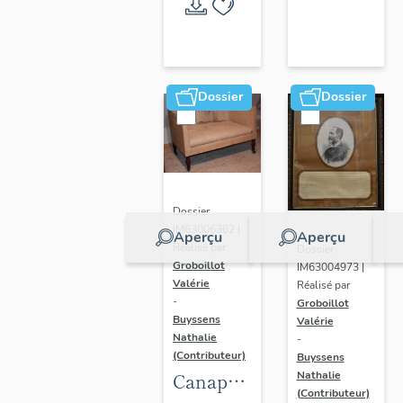
Randan
Dossier
Dossier
Dossier
IM63006362 |
Aperçu
Aperçu
Réalisé par
Dossier
Groboillot
IM63004973 |
Valérie
Réalisé par
-
Groboillot
Buyssens
Valérie
Nathalie
-
(Contributeur)
Buyssens
Nathalie
Canapé
(Contributeur)