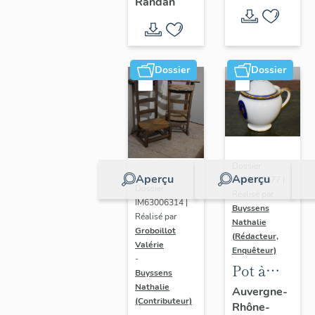
- " La
Randan
prière de
Marie-
Amélie "
Dossier
Dossier
Dossier
Aperçu
Aperçu
IM63009577 |
Dossier
Réalisé par
IM63006314 |
Buyssens
Réalisé par
Nathalie
Groboillot
(Rédacteur,
Valérie
Enquêteur)
-
Pot à
Buyssens
crème n°
Nathalie
Auvergne-
(Contributeur)
Rhône-
2