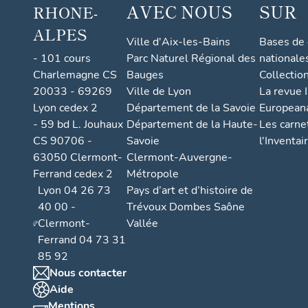
AVEC NOUS
SUR
RHONE-
ALPES
Ville d'Aix-les-Bains
Bases de
- 101 cours
Parc Naturel Régional des
nationale
Charlemagne CS
Bauges
Collectio
20033 - 69269
Ville de Lyon
La revue I
Lyon cedex 2
Département de la Savoie
European
- 59 bd L. Jouhaux
Département de la Haute-
Les carne
CS 90706 -
Savoie
l'Inventai
63050 Clermont-
Clermont-Auvergne-
Ferrand cedex 2
Métropole
Lyon 04 26 73
Pays d’art et d’histoire de
40 00 -
Trévoux Dombes Saône
Clermont-
Vallée
Ferrand 04 73 31
85 92
Nous contacter
Aide
Mentions