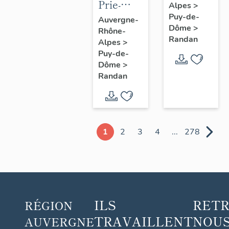
Prie-
Alpes
>
Dieu n° 1
Puy-de-
Auvergne-
Dôme
>
Rhône-
Randan
Alpes
>
Puy-de-
Dôme
>
Randan
1
2
3
4
...
278
ILS
RET
RÉGION
TRAVAILLENT
NOUS
AUVERGNE