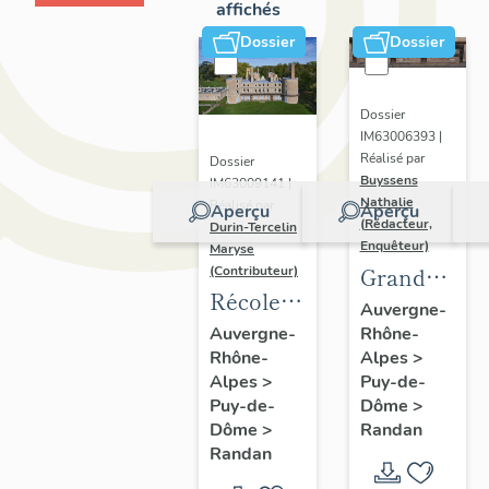
affichés
Dossier
Dossier
Dossier
IM63006393 |
Réalisé par
Dossier
Buyssens
IM63009141 |
Nathalie
Réalisé par
Aperçu
Aperçu
(Rédacteur,
Durin-Tercelin
Enquêteur)
Maryse
Grand
(Contributeur)
Récolement-
potager
Auvergne-
inventaire
Rhône-
Auvergne-
Alpes
>
Rhône-
du fonds
Puy-de-
Alpes
>
mobilier
Dôme
>
Puy-de-
du
Randan
Dôme
>
domaine
Randan
royal de