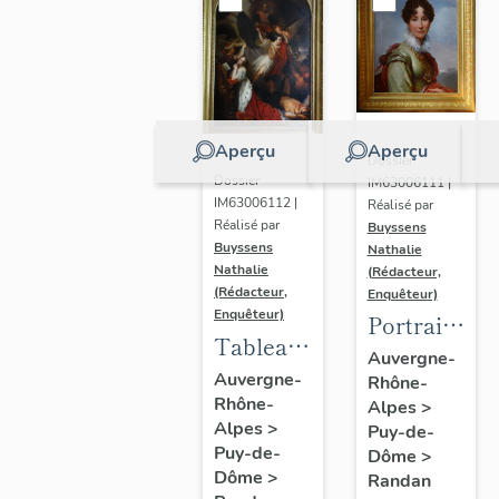
Aperçu
Aperçu
Dossier
Dossier
IM63006111 |
IM63006112 |
Réalisé par
Réalisé par
Buyssens
Buyssens
Nathalie
Nathalie
(Rédacteur,
(Rédacteur,
Enquêteur)
Enquêteur)
Portrait
Tableau
d'Adélaïde
Auvergne-
d'Eugène
Auvergne-
Rhône-
d'Orléans,
Rhône-
Romain
Alpes
>
d'après
Alpes
>
Puy-de-
Van
François
Puy-de-
Dôme
>
Maldeghem
Gérard
Dôme
>
Randan