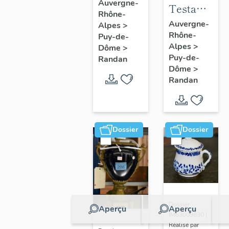
à joues
Auvergne-
Testament
Rhône-
n° 2
politique
Auvergne-
Alpes
>
Rhône-
de
Puy-de-
Alpes
>
Dôme
>
Philippe
Puy-de-
Randan
d'Orléans,
Dôme
>
comte de
Randan
Paris
Dossier
Dossier
Dossier
Aperçu
Aperçu
IM63009830 |
Réalisé par