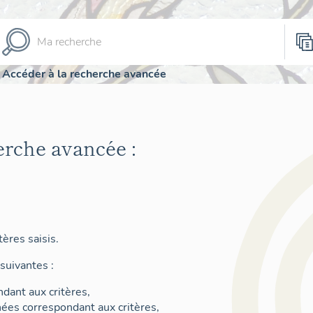
Accéder à la recherche avancée
erche avancée :
ères saisis.
suivantes :
dant aux critères,
nées correspondant aux critères,