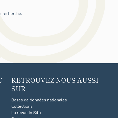
e recherche.
C
RETROUVEZ NOUS AUSSI
SUR
Bases de données nationales
Collections
La revue In Situ