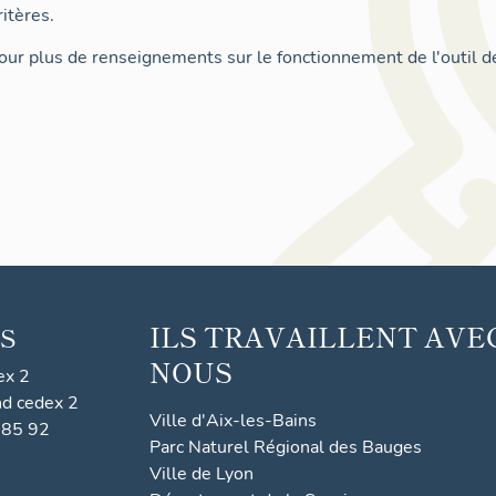
itères.
ur plus de renseignements sur le fonctionnement de l'outil d
ILS TRAVAILLENT AVE
S
NOUS
ex 2
nd cedex 2
Ville d'Aix-les-Bains
 85 92
Parc Naturel Régional des Bauges
Ville de Lyon