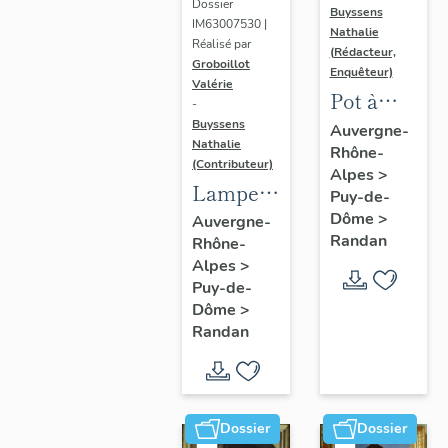
Dossier
Buyssens
IM63007530 |
Nathalie
Réalisé par
(Rédacteur,
Groboillot
Enquêteur)
Valérie
Pot à
-
crème n°
Buyssens
Auvergne-
Nathalie
Rhône-
3
(Contributeur)
Alpes
>
Lampe à
Puy-de-
pétrole
Dôme
>
Auvergne-
Randan
Rhône-
n° 1
Alpes
>
Puy-de-
Dôme
>
Randan
Dossier
Dossier