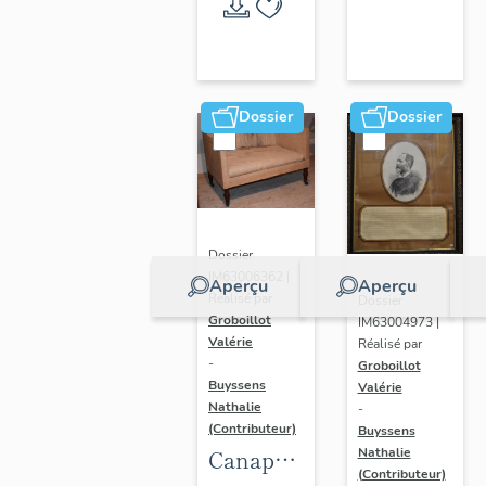
Randan
Dossier
Dossier
Dossier
IM63006362 |
Aperçu
Aperçu
Réalisé par
Dossier
Groboillot
IM63004973 |
Valérie
Réalisé par
-
Groboillot
Buyssens
Valérie
Nathalie
-
(Contributeur)
Buyssens
Nathalie
Canapé
(Contributeur)