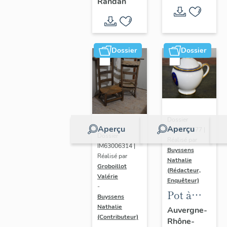
- " La
Randan
prière de
Marie-
Amélie "
Dossier
Dossier
Dossier
Aperçu
Aperçu
IM63009577 |
Dossier
Réalisé par
IM63006314 |
Buyssens
Réalisé par
Nathalie
Groboillot
(Rédacteur,
Valérie
Enquêteur)
-
Pot à
Buyssens
crème n°
Nathalie
Auvergne-
(Contributeur)
Rhône-
2