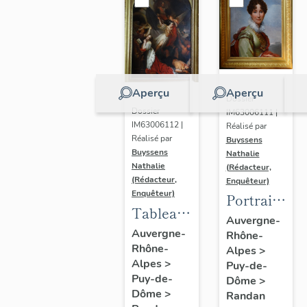
Aperçu
Aperçu
Dossier
Dossier
IM63006111 |
IM63006112 |
Réalisé par
Réalisé par
Buyssens
Buyssens
Nathalie
Nathalie
(Rédacteur,
(Rédacteur,
Enquêteur)
Enquêteur)
Portrait
Tableau
d'Adélaïde
Auvergne-
d'Eugène
Auvergne-
Rhône-
d'Orléans,
Rhône-
Romain
Alpes
>
d'après
Alpes
>
Puy-de-
Van
François
Puy-de-
Dôme
>
Maldeghem
Gérard
Dôme
>
Randan