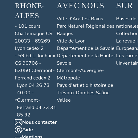
AVEC NOUS
SUR
RHONE-
ALPES
Ville d'Aix-les-Bains
Bases de
- 101 cours
Parc Naturel Régional des
nationale
Charlemagne CS
Bauges
Collectio
20033 - 69269
Ville de Lyon
La revue I
Lyon cedex 2
Département de la Savoie
European
- 59 bd L. Jouhaux
Département de la Haute-
Les carne
CS 90706 -
Savoie
l'Inventai
63050 Clermont-
Clermont-Auvergne-
Ferrand cedex 2
Métropole
Lyon 04 26 73
Pays d’art et d’histoire de
40 00 -
Trévoux Dombes Saône
Clermont-
Vallée
Ferrand 04 73 31
85 92
Nous contacter
Aide
Mentions