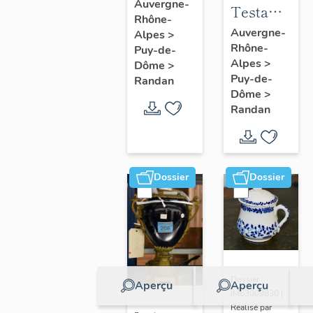
à joues
Auvergne-
Testament
Rhône-
n° 2
politique
Auvergne-
Alpes
>
Rhône-
de
Puy-de-
Alpes
>
Dôme
>
Philippe
Puy-de-
Randan
d'Orléans,
Dôme
>
comte de
Randan
Paris
Dossier
Dossier
Dossier
Aperçu
Aperçu
IM63009830 |
Réalisé par