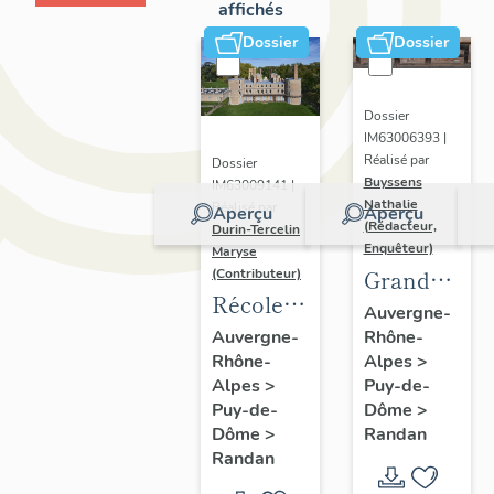
affichés
Dossier
Dossier
Dossier
IM63006393 |
Réalisé par
Dossier
Buyssens
IM63009141 |
Nathalie
Réalisé par
Aperçu
Aperçu
(Rédacteur,
Durin-Tercelin
Enquêteur)
Maryse
Grand
(Contributeur)
Récolement-
potager
Auvergne-
inventaire
Rhône-
Auvergne-
Alpes
>
Rhône-
du fonds
Puy-de-
Alpes
>
mobilier
Dôme
>
Puy-de-
du
Randan
Dôme
>
domaine
Randan
royal de