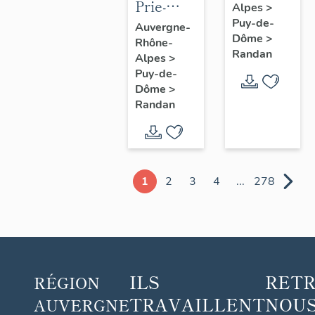
Prie-
Alpes
>
Dieu n° 1
Puy-de-
Auvergne-
Dôme
>
Rhône-
Randan
Alpes
>
Puy-de-
Dôme
>
Randan
1
2
3
4
...
278
ILS
RET
RÉGION
TRAVAILLENT
NOUS
AUVERGNE