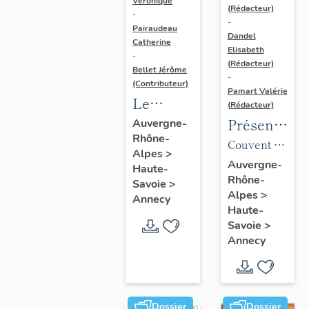
Véronique
(Rédacteur)
-
-
Pairaudeau
Dandel
Catherine
Elisabeth
-
(Rédacteur)
Bellet Jérôme
-
(Contributeur)
Pamart Valérie
Le
(Rédacteur)
mobilier
Présentatio
Auvergne-
Rhône-
de
des 1%
Couvent du
Alpes
>
l'église
artistiques
Saint-
Auvergne-
Haute-
paroissiale
Rhône-
du lycée
Sépulcre,
Savoie
>
Alpes
>
Saint-
Gabriel-
Annecy
puis
Haute-
Maurice
Fauré
manufacture
Savoie
>
de coton
Annecy
Duport,
puis
caserne
Dossier
Dossier