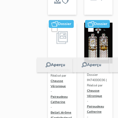
et
entouré
de la
Dossier
Dossier
couronne
d' épines
(baie
107),
verrière
figurée
Aperçu
Aperçu
Dossier
IM74000009 |
Dossier
Réalisé par
IM74000036 |
Chausse
Réalisé par
Véronique
Chausse
-
Véronique
Pairaudeau
-
Catherine
Pairaudeau
-
Catherine
Bellet Jérôme
-
(Contributeur)