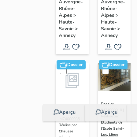
mobilier
mobilier
Auvergne-
Auvergne-
Rhône-
Rhône-
du
de
Alpes
>
Alpes
>
Musée
l'église
Haute-
Haute-
château
paroissiale
Savoie
>
Savoie
>
d'Annecy
Saint-
Annecy
Annecy
Maurice
Dossier
Dossier
Dossier
IM74000910 |
Aperçu
Aperçu
Dossier
Réalisé par
IM74000035 |
Etudiants de
Réalisé par
l'Ecole Saint-
Chausse
Luc, Liège