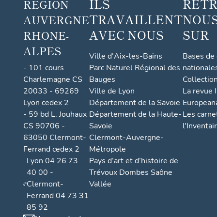
ILS
RET
RÉGION
figurée
TRAVAILLENT
NOUS
AUVERGNE
AVEC NOUS
SUR
RHONE-
ALPES
Ville d'Aix-les-Bains
Bases de
- 101 cours
Parc Naturel Régional des
nationale
Charlemagne CS
Bauges
Collectio
20033 - 69269
Ville de Lyon
La revue I
Lyon cedex 2
Département de la Savoie
European
- 59 bd L. Jouhaux
Département de la Haute-
Les carne
CS 90706 -
Savoie
l'Inventai
63050 Clermont-
Clermont-Auvergne-
Ferrand cedex 2
Métropole
Lyon 04 26 73
Pays d’art et d’histoire de
40 00 -
Trévoux Dombes Saône
Clermont-
Vallée
Ferrand 04 73 31
85 92