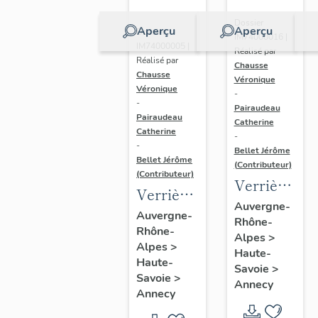
Dossier
Aperçu
Aperçu
Dossier
IM74000016 |
IM74000005 |
Réalisé par
Réalisé par
Chausse
Chausse
Véronique
Véronique
-
-
Pairaudeau
Pairaudeau
Catherine
Catherine
-
-
Bellet Jérôme
Bellet Jérôme
(Contributeur)
(Contributeur)
Verrière
Verrière
(rondel) :
Auvergne-
: coeur
Auvergne-
Rhône-
saint
Rhône-
du
Alpes
>
Pierre,
Alpes
>
Christ
Haute-
verrière
Haute-
Savoie
>
timbré
Savoie
>
à
Annecy
de son
Annecy
personnage
monogramme