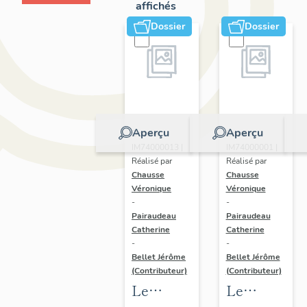
affichés
Dossier
Dossier
Aperçu
Aperçu
Dossier
Dossier
IM74000013 |
IM74000001 |
Réalisé par
Réalisé par
Chausse
Chausse
Véronique
Véronique
-
-
Pairaudeau
Pairaudeau
Catherine
Catherine
-
-
Bellet Jérôme
Bellet Jérôme
(Contributeur)
(Contributeur)
Le
Le