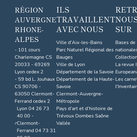
ILS
RET
RÉGION
TRAVAILLENT
NOUS
AUVERGNE
AVEC NOUS
SUR
RHONE-
ALPES
Ville d'Aix-les-Bains
Bases de
- 101 cours
Parc Naturel Régional des
nationale
Charlemagne CS
Bauges
Collectio
20033 - 69269
Ville de Lyon
La revue I
Lyon cedex 2
Département de la Savoie
European
- 59 bd L. Jouhaux
Département de la Haute-
Les carne
CS 90706 -
Savoie
l'Inventai
63050 Clermont-
Clermont-Auvergne-
Ferrand cedex 2
Métropole
Lyon 04 26 73
Pays d’art et d’histoire de
40 00 -
Trévoux Dombes Saône
Clermont-
Vallée
Ferrand 04 73 31