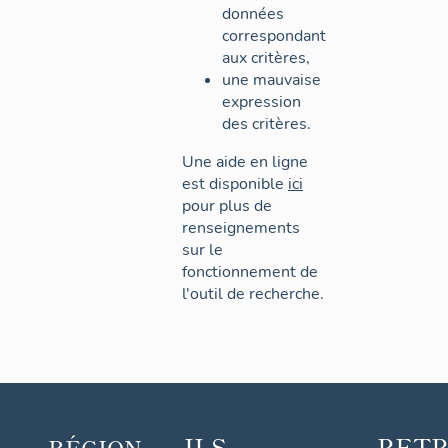
données
correspondant
aux critères,
une mauvaise
expression
des critères.
Une aide en ligne
est disponible
ici
pour plus de
renseignements
sur le
fonctionnement de
l'outil de recherche.
ILS
RET
RÉGION