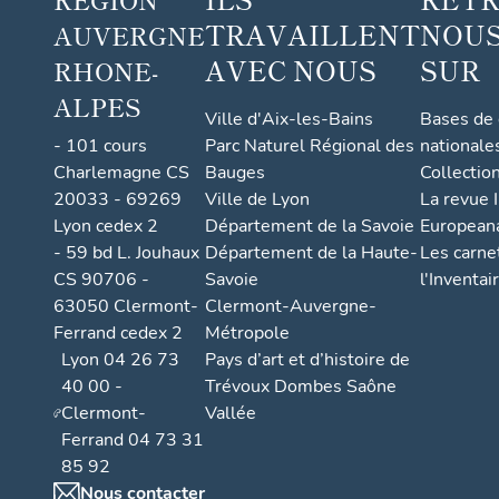
TRAVAILLENT
NOUS
AUVERGNE
AVEC NOUS
SUR
RHONE-
ALPES
Ville d'Aix-les-Bains
Bases de
- 101 cours
Parc Naturel Régional des
nationale
Charlemagne CS
Bauges
Collectio
20033 - 69269
Ville de Lyon
La revue I
Lyon cedex 2
Département de la Savoie
European
- 59 bd L. Jouhaux
Département de la Haute-
Les carne
CS 90706 -
Savoie
l'Inventai
63050 Clermont-
Clermont-Auvergne-
Ferrand cedex 2
Métropole
Lyon 04 26 73
Pays d’art et d’histoire de
40 00 -
Trévoux Dombes Saône
Clermont-
Vallée
Ferrand 04 73 31
85 92
Nous contacter