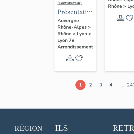
d'étude
(Contributeur)
Rhône
>
Ly
Lyon
Présentation
du secteur
Auvergne-
Rhône-Alpes
>
d'étude
Rhône
>
Lyon
>
Lyon
Lyon 7e
Guillotière
Arrondissement
1
2
3
4
...
24
ILS
RET
RÉGION