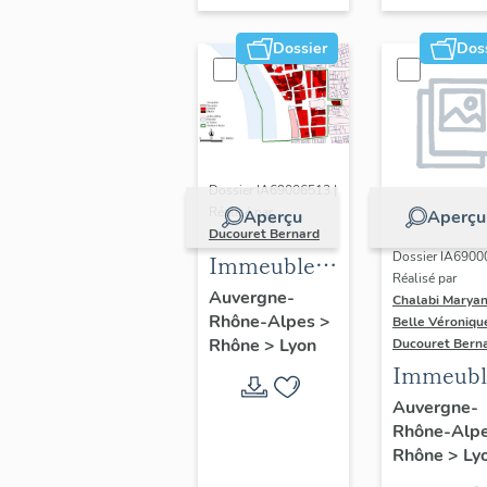
Dossier
Dos
Dossier IA69006513 |
Réalisé par
Aperçu
Aperçu
Ducouret Bernard
Dossier IA6900
Immeubles
Réalisé par
du quartier
Auvergne-
Chalabi Maryan
Rhône-Alpes
>
Saint-Nizier
Belle Véroniqu
Rhône
>
Lyon
Ducouret Bern
Immeubl
Auvergne-
Rhône-Alp
Rhône
>
Ly