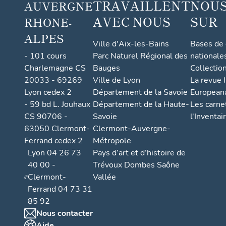
TRAVAILLENT
NOUS
AUVERGNE
AVEC NOUS
SUR
RHONE-
ALPES
Ville d'Aix-les-Bains
Bases de
- 101 cours
Parc Naturel Régional des
nationale
Charlemagne CS
Bauges
Collectio
20033 - 69269
Ville de Lyon
La revue I
Lyon cedex 2
Département de la Savoie
European
- 59 bd L. Jouhaux
Département de la Haute-
Les carne
CS 90706 -
Savoie
l'Inventai
63050 Clermont-
Clermont-Auvergne-
Ferrand cedex 2
Métropole
Lyon 04 26 73
Pays d’art et d’histoire de
40 00 -
Trévoux Dombes Saône
Clermont-
Vallée
Ferrand 04 73 31
85 92
Nous contacter
Aide