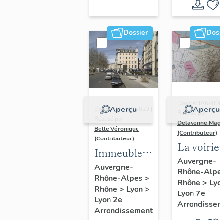
Dossier
Dos
Dossier IA6900
Aperçu
Aperçu
Dossier IA69007823 |
Réalisé par
Réalisé par
Delavenne Mag
Belle Véronique
(Contributeur)
(Contributeur)
La voirie
Immeubles
secteur
Auvergne-
du secteur
Auvergne-
Rhône-Alp
d'étude
Rhône-Alpes
>
des
Rhône
>
Ly
"Saint-
Rhône
>
Lyon
>
Jacobins
Lyon 7e
André"
Lyon 2e
Arrondisse
Arrondissement
(Lyon 7e