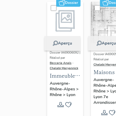
Dossier
Dos
Aperçu
Aperçu
Dossier IA69006092 |
Dossier IA6900
Réalisé par
Réalisé par
Beccaria Anaïs
-
Chalabi Maryan
Chalabi Maryannick
Maisons
Immeubles
Auvergne-
des Années
Auvergne-
Rhône-Alp
Rhône-Alpes
>
Trente de la
Rhône
>
Ly
Rhône
>
Lyon
rive gauche
Lyon 7e
Arrondisse