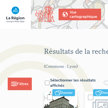
Vue
cartographique
Résultats de la rec
(Commune : Lyon)
Sélectionner les résultats
Filtres
affichés
Dossier
Dos