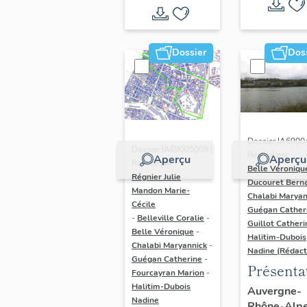
Dossier
Dos
Dossier IA6900
Dossier IA69005009 |
Réalisé par
Aperçu
Aperçu
Réalisé par
Belle Véroniqu
Régnier Julie
-
Ducouret Bern
Mandon Marie-
Chalabi Maryan
Cécile
Guégan Cather
-
Belleville Coralie
-
Guillot Catheri
Belle Véronique
-
Halitim-Dubois
Chalabi Maryannick
-
Nadine (Rédact
Guégan Catherine
-
Présenta
Fourcayran Marion
-
du secte
Halitim-Dubois
Auvergne-
Nadine
Rhône-Alp