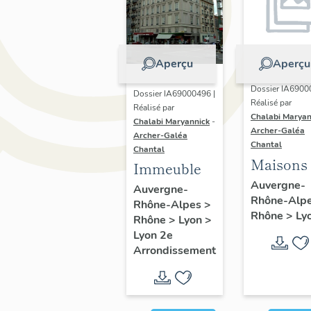
Aperçu
Aperçu
Dossier IA6900
Dossier IA69000496 |
Réalisé par
Réalisé par
Chalabi Maryan
Chalabi Maryannick
-
Archer-Galéa
Archer-Galéa
Chantal
Chantal
Maisons
Immeuble
Auvergne-
Auvergne-
Rhône-Alp
Rhône-Alpes
>
Rhône
>
Ly
Rhône
>
Lyon
>
Lyon 2e
Arrondissement