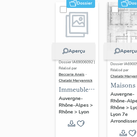
Dossier
Dos
Aperçu
Aperçu
Dossier IA69006092 |
Dossier IA6900
Réalisé par
Réalisé par
Beccaria Anaïs
-
Chalabi Maryan
Chalabi Maryannick
Maisons
Immeubles
Auvergne-
des Années
Auvergne-
Rhône-Alp
Rhône-Alpes
>
Trente de la
Rhône
>
Ly
Rhône
>
Lyon
rive gauche
Lyon 7e
Arrondisse