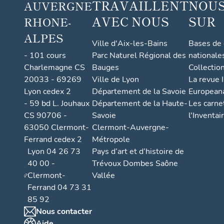
TRAVAILLENT
NOUS
AUVERGNE
AVEC NOUS
SUR
RHONE-
ALPES
Ville d'Aix-les-Bains
Bases de
- 101 cours
Parc Naturel Régional des
nationale
Charlemagne CS
Bauges
Collectio
20033 - 69269
Ville de Lyon
La revue I
Lyon cedex 2
Département de la Savoie
European
- 59 bd L. Jouhaux
Département de la Haute-
Les carne
CS 90706 -
Savoie
l'Inventai
63050 Clermont-
Clermont-Auvergne-
Ferrand cedex 2
Métropole
Lyon 04 26 73
Pays d’art et d’histoire de
40 00 -
Trévoux Dombes Saône
Clermont-
Vallée
Ferrand 04 73 31
85 92
Nous contacter
Aide