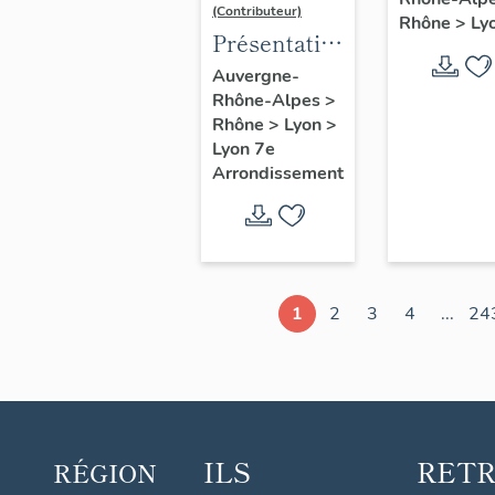
d'étude
(Contributeur)
Rhône
>
Ly
Lyon
Présentation
du secteur
Auvergne-
Rhône-Alpes
>
d'étude
Rhône
>
Lyon
>
Lyon
Lyon 7e
Guillotière
Arrondissement
1
2
3
4
...
24
ILS
RET
RÉGION