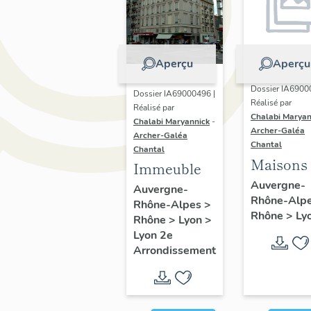
Aperçu
Aperçu
Dossier IA6900
Dossier IA69000496 |
Réalisé par
Réalisé par
Chalabi Maryan
Chalabi Maryannick
-
Archer-Galéa
Archer-Galéa
Chantal
Chantal
Maisons
Immeuble
Auvergne-
Auvergne-
Rhône-Alp
Rhône-Alpes
>
Rhône
>
Ly
Rhône
>
Lyon
>
Lyon 2e
Arrondissement