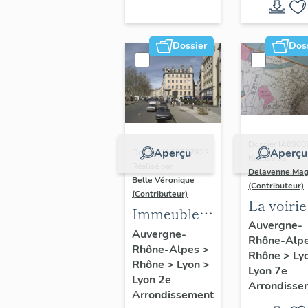
Dossier
Dos
Dossier IA6900
Aperçu
Aperçu
Dossier IA69007823 |
Réalisé par
Réalisé par
Delavenne Mag
Belle Véronique
(Contributeur)
(Contributeur)
La voirie
Immeubles
secteur
Auvergne-
du secteur
Auvergne-
Rhône-Alp
d'étude
Rhône-Alpes
>
des
Rhône
>
Ly
"Saint-
Rhône
>
Lyon
>
Jacobins
Lyon 7e
André"
Lyon 2e
Arrondisse
Arrondissement
(Lyon 7e