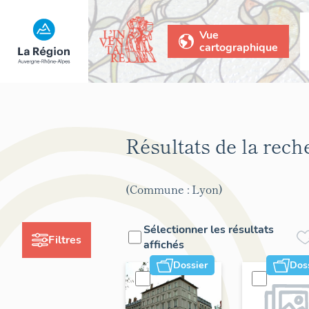
Vue
cartographique
Résultats de la rec
(Commune : Lyon)
Sélectionner les résultats
Filtres
affichés
Dossier
Dos