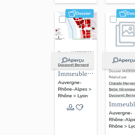
Dossier
Dos
Dossier IA69006513 |
Réalisé par
Aperçu
Aperçu
Ducouret Bernard
Dossier IA6900
Immeubles
Réalisé par
du quartier
Auvergne-
Chalabi Maryan
Rhône-Alpes
>
Saint-Nizier
Belle Véroniqu
Rhône
>
Lyon
Ducouret Bern
Immeubl
Auvergne-
Rhône-Alp
Rhône
>
Ly