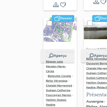
Dossier
Dos
Dossier IA6900
Dossier IA69005009 |
Réalisé par
Aperçu
Aperçu
Réalisé par
Belle Véroniqu
Régnier Julie
-
Ducouret Bern
Mandon Marie-
Chalabi Maryan
Cécile
Guégan Cather
-
Belleville Coralie
-
Guillot Catheri
Belle Véronique
-
Halitim-Dubois
Chalabi Maryannick
-
Nadine (Rédact
Guégan Catherine
-
Présenta
Fourcayran Marion
-
du secte
Halitim-Dubois
Auvergne-
Nadine
Rhône-Alp