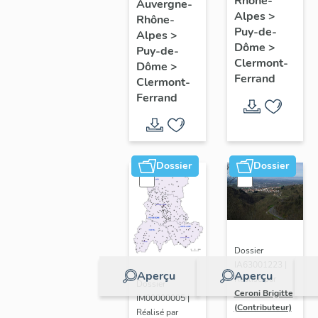
de
Rhône-
Clermont-
Auvergne-
Alpes
>
Rhône-
l'opération
Ferrand
Puy-de-
Alpes
>
ponctuelle
: les
Dôme
>
Puy-de-
"Muraille
raisons
Clermont-
Dôme
>
Ferrand
de
de
Clermont-
Ferrand
Chine"
l'étude
(de
Clermont-
Ferrand)
Dossier
Dossier
Dossier
IA63001223 |
Aperçu
Aperçu
Réalisé par
Dossier
Ceroni Brigitte
IM00000005 |
(Contributeur)
Réalisé par