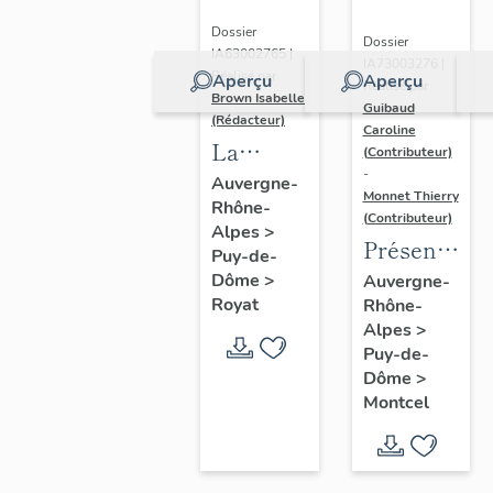
Dossier
Dossier
IA63002765 |
IA73003276 |
Réalisé par
Aperçu
Aperçu
Réalisé par
Brown Isabelle
Guibaud
(Rédacteur)
Caroline
La
(Contributeur)
-
station
Auvergne-
Monnet Thierry
Rhône-
thermale
(Contributeur)
Alpes
>
de
Présentatio
Puy-de-
Royat-
de la
Dôme
>
Auvergne-
Chamalières
Royat
Rhône-
commune
Alpes
>
de
Puy-de-
Montcel
Dôme
>
Montcel