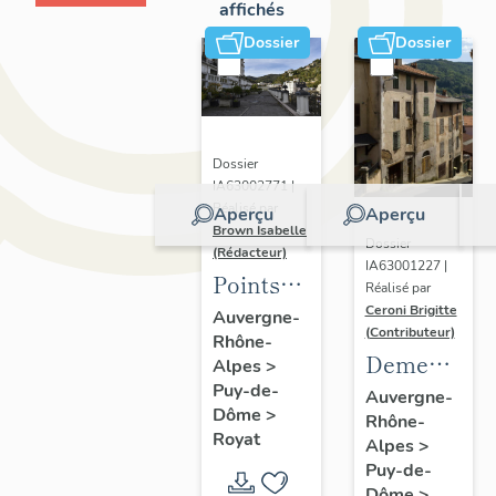
affichés
Dossier
Dossier
Dossier
IA63002771 |
Réalisé par
Aperçu
Aperçu
Brown Isabelle
Dossier
(Rédacteur)
IA63001227 |
Points
Réalisé par
de vue
Ceroni Brigitte
Auvergne-
(Contributeur)
Rhône-
sur le
Demeures
Alpes
>
paysage
Puy-de-
en site
Auvergne-
thermal
Dôme
>
Rhône-
de pente
Royat
Alpes
>
Puy-de-
Dôme
>