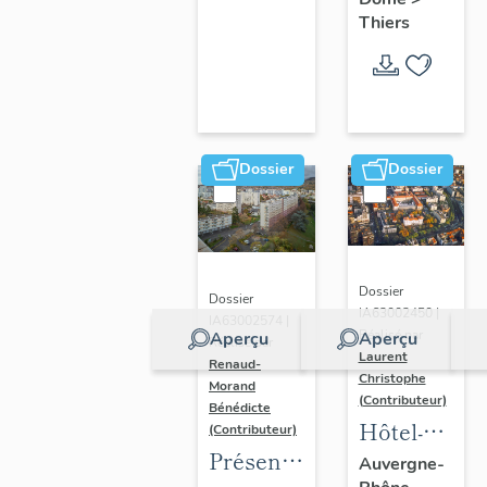
Thiers
Dossier
Dossier
Dossier
Dossier
IA63002450 |
IA63002574 |
Réalisé par
Aperçu
Aperçu
Réalisé par
Laurent
Renaud-
Christophe
Morand
(Contributeur)
Bénédicte
Hôtel-
(Contributeur)
Présentation
Dieu de
Auvergne-