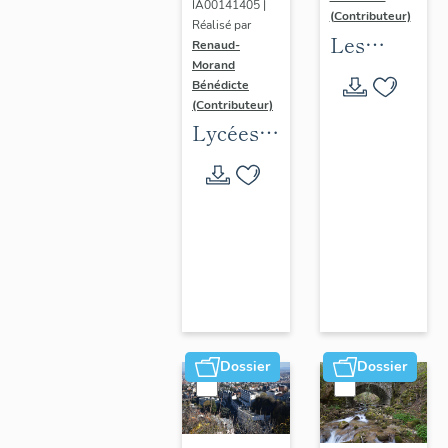
IA00141405 |
(Contributeur)
Réalisé par
Les
Renaud-
Morand
collèges
Bénédicte
jésuites
(Contributeur)
d'Ancien
Lycées
Régime
publics
(1556-
en
1763)
espace
dans la
urbain
région
(1802-
Auvergne-
1988)
Rhône-
Alpes
Dossier
Dossier
(DOSSIER
EN
COURS)