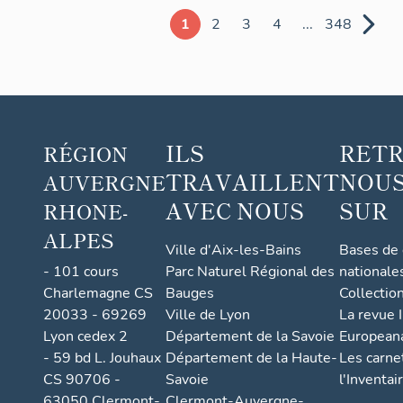
1
2
3
4
...
348
ILS
RET
RÉGION
TRAVAILLENT
NOUS
AUVERGNE
AVEC NOUS
SUR
RHONE-
ALPES
Ville d'Aix-les-Bains
Bases de
- 101 cours
Parc Naturel Régional des
nationale
Charlemagne CS
Bauges
Collectio
20033 - 69269
Ville de Lyon
La revue I
Lyon cedex 2
Département de la Savoie
European
- 59 bd L. Jouhaux
Département de la Haute-
Les carne
CS 90706 -
Savoie
l'Inventai
63050 Clermont-
Clermont-Auvergne-