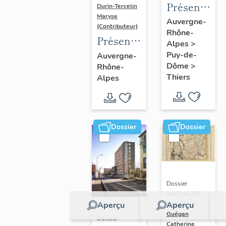
Présentatio
Durin-Tercelin
Maryse
de
Auvergne-
(Contributeur)
Rhône-
l'enquête
Présentation
Alpes
>
thématique
de
Puy-de-
Auvergne-
régionale
Dôme
>
Rhône-
l’opération
"Pentes
Thiers
Alpes
tissus et
de la
ornements
commune
liturgiques
de
en
Dossier
Dossier
Thiers"
Auvergne
Dossier
IA00141292 |
Aperçu
Aperçu
Réalisé par
Guégan
Dossier
Catherine